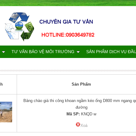
TƯ VẤN BẢO VỆ MÔI TRƯỜNG
SẢN PHẨM DỊCH VỤ ĐẦ
nh
Sản Phẩm
Bảng chào giá thi công khoan ngầm kéo ống D800 mm ngang q
đường
Mã SP:
KNQD w
Xoá