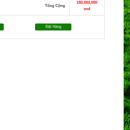
180,000,000
Tổng Cộng
vnđ
Đặt Hàng