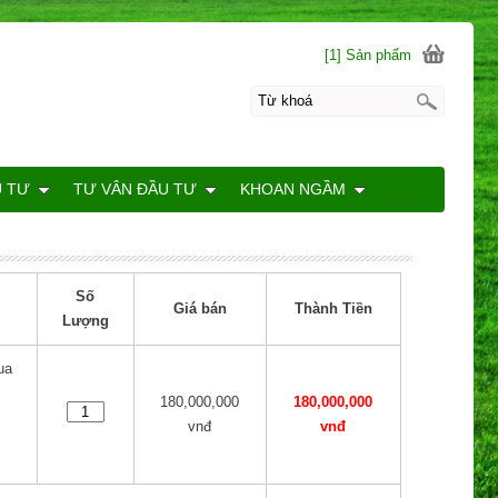
[1] Sản phẩm
U TƯ
TƯ VÂN ĐẦU TƯ
KHOAN NGẦM
Số
Giá bán
Thành Tiền
Lượng
ua
180,000,000
180,000,000
vnđ
vnđ