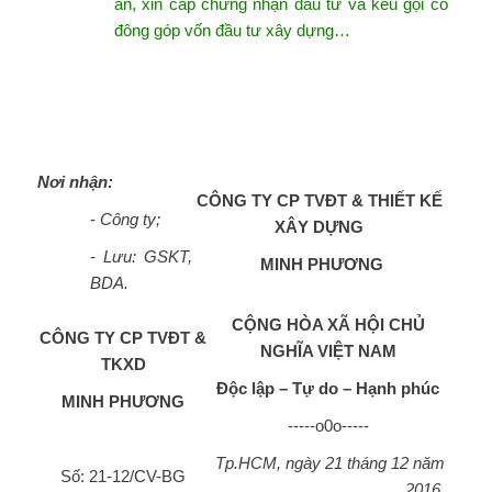
án, xin cấp chứng nhận đầu tư và kêu gọi cổ
đông góp vốn đầu tư xây dựng…
Nơi nhận:
CÔNG TY CP TVĐT & THIẾT KẾ
-
Công ty;
XÂY DỰNG
-
Lưu: GSKT,
MINH PHƯƠNG
BDA.
CỘNG HÒA XÃ HỘI CHỦ
CÔNG TY CP TVĐT &
NGHĨA VIỆT NAM
TKXD
Độc lập – Tự do – Hạnh phúc
MINH PHƯƠNG
-----o0o-----
Tp.HCM, ngày 21 tháng 12 năm
Số: 21-12/CV-BG
2016.