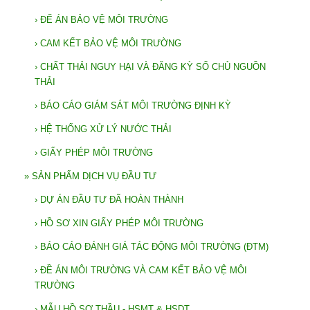
›
ĐẾ ÁN BẢO VỆ MÔI TRƯỜNG
›
CAM KẾT BẢO VỆ MÔI TRƯỜNG
›
CHẤT THẢI NGUY HẠI VÀ ĐĂNG KỲ SỔ CHỦ NGUỒN
THẢI
›
BÁO CÁO GIÁM SÁT MÔI TRƯỜNG ĐỊNH KỲ
›
HỆ THỐNG XỬ LÝ NƯỚC THẢI
›
GIẤY PHÉP MÔI TRƯỜNG
»
SẢN PHẨM DỊCH VỤ ĐẦU TƯ
›
DỰ ÁN ĐẦU TƯ ĐÃ HOÀN THÀNH
›
HỒ SƠ XIN GIẤY PHÉP MÔI TRƯỜNG
›
BÁO CÁO ĐÁNH GIÁ TÁC ĐỘNG MÔI TRƯỜNG (ĐTM)
›
ĐỀ ÁN MÔI TRƯỜNG VÀ CAM KẾT BẢO VỆ MÔI
TRƯỜNG
›
MẪU HỒ SƠ THẦU - HSMT & HSDT