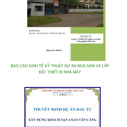
BÁO CÁO KINH TẾ KỸ THUẬT DỰ ÁN MUA SẮM VÀ LẮP
ĐẶT THIẾT BỊ NHÀ MÁY