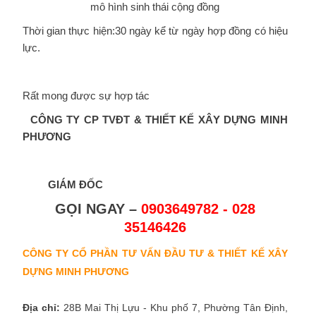
mô hình sinh thái cộng đồng
Thời gian thực hiện:30 ngày kể từ ngày hợp đồng có hiệu
lực.
Rất mong được sự hợp tác
CÔNG TY CP TVĐT & THIẾT KẾ XÂY DỰNG
MINH
PHƯƠNG
GIÁM ĐỐC
GỌI NGAY –
0903649782 - 028
35146426
CÔNG TY CỔ PHẦN TƯ VẤN ĐẦU TƯ & THIẾT KẾ XÂY
DỰNG MINH PHƯƠNG
Địa chỉ:
28B Mai Thị Lựu - Khu phố 7, Phường Tân Định,