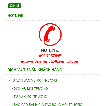
HOTLINE
HOTLINE:
090 7957895
nguyenthanhmp156@gmail.com
DỊCH VỤ TƯ VẤN KHÁCH HÀNG
»
TƯ VẤN BẢO VỆ MÔI TRƯỜNG
›
DỊCH VỤ MÔI TRƯỜNG
›
TƯ VẤN MÔI TRƯỜNG
›
BÁO CÁO ĐÁNH GIÁ TÁC ĐỘNG MÔI TRƯỜNG