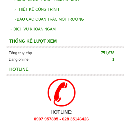
›
THIẾT KẾ CÔNG TRÌNH
›
BÁO CÁO QUAN TRẮC MÔI TRƯỜNG
»
DỊCH VỤ KHOAN NGẦM
THỐNG KÊ LƯỢT XEM
Tổng truy cập
751,678
Đang online
1
HOTLINE
HOTLINE:
0907 957895 - 028 35146426