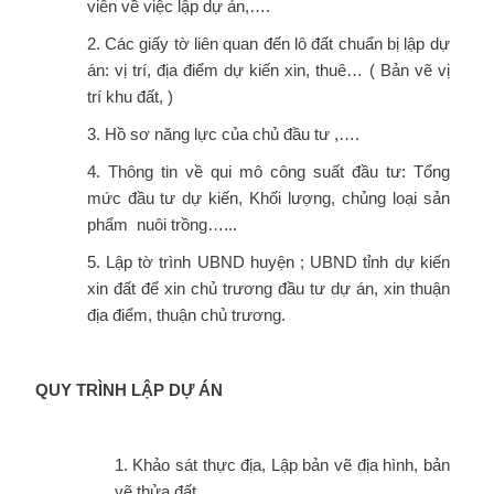
viên về việc lập dự án,….
2. Các giấy tờ liên quan đến lô đất chuẩn bị lập dự
án: vị trí, địa điểm dự kiến xin, thuê… ( Bản vẽ vị
trí khu đất, )
3. Hồ sơ năng lực của chủ đầu tư ,….
4. Thông tin về qui mô công suất đầu tư: Tổng
mức đầu tư dự kiến, Khối lượng, chủng loại sản
phẩm nuôi trồng…...
5. Lập tờ trình UBND huyện ; UBND tỉnh dự kiến
xin đất để xin chủ trương đầu tư dự án, xin thuận
địa điểm, thuận chủ trương.
QUY TRÌNH LẬP DỰ ÁN
1. Khảo sát thực địa, Lập bản vẽ địa hình, bản
vẽ thửa đất, ….