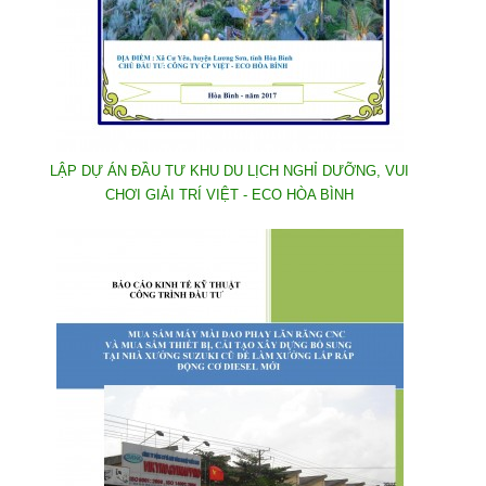
LẬP DỰ ÁN ĐẦU TƯ KHU DU LỊCH NGHỈ DƯỠNG, VUI
CHƠI GIẢI TRÍ VIỆT - ECO HÒA BÌNH