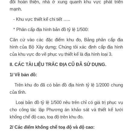
đối hoàn thiện, nhà ở xung quanh khu vực phát triển
mạnh.
- Khu vực thiết kế chi tiết …..
* Phân cấp địa hình bản đồ tỷ lệ 1/500:
Căn cứ vào các đặc điểm khu đo, Bảng phân cấp địa
hình của Bộ Xây dựng; Chúng tôi xác định cấp địa hình
của khu vực đo vẽ phục vụ thiết kế là địa hình loại 3.
II. CÁC TÀI LIỆU TRẮC ĐỊA CŨ ĐÃ SỬ DỤNG.
1/ Về bản đồ:
Trên khu đo đã có bản đồ địa hình tỷ lệ 1/2000 chung
của tỉnh.
Loại bản đồ tỷ lệ 1/500 nêu trên chỉ có giá trị phục vụ
cho công tác lập Phương án khảo sát và thiết kế lưới
khống chế độ cao, toạ độ trên khu đo.
2/ Các điểm khống chế toạ độ và độ cao: