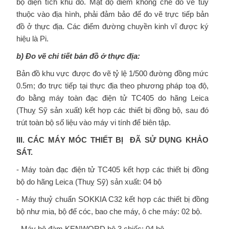
bộ diện tích khu đo. Mật độ điểm khống chế đo vẽ tuỳ
thuộc vào địa hình, phải đảm bảo để đo vẽ trực tiếp bản
đồ ở thực địa. Các điểm đường chuyền kinh vĩ được ký
hiệu là Pi.
b) Đo vẽ chi tiết bản đồ ở thực địa:
Bản đồ khu vực được đo vẽ tỷ lệ 1/500 đường đồng mức
0.5m; đo trực tiếp tại thực địa theo phương pháp toạ độ,
đo bằng máy toàn đạc điện tử TC405 do hãng Leica
(Thuỵ Sỹ sản xuất) kết hợp các thiết bị đồng bộ, sau đó
trút toàn bộ số liệu vào máy vi tính để biên tập.
III. CÁC MÁY MÓC THIẾT BỊ ĐÃ SỬ DỤNG KHẢO
SÁT.
- Máy toàn đạc điện tử TC405 kết hợp các thiết bị đồng
bộ do hãng Leica (Thuỵ Sỹ) sản xuất: 04 bộ
- Máy thuỷ chuẩn SOKKIA C32 kết hợp các thiết bị đồng
bộ như mia, bộ đế cóc, bao che máy, ô che máy: 02 bộ.
- Máy bộ đàm KENWORD bộ 3 chiếc: 04 bộ.