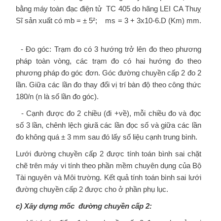
bằng máy toàn đạc điện tử TC 405 do hãng LEI CA Thuỵ
Sĩ sản xuất có mb = ± 5²; ms = 3 + 3x10-6.D (Km) mm.
- Đo góc: Trạm đo có 3 hướng trở lên đo theo phương
pháp toàn vòng, các trạm đo có hai hướng đo theo
phương pháp đo góc đơn. Góc đường chuyền cấp 2 đo 2
lần. Giữa các lần đo thay đổi vị trí bàn độ theo công thức
180/n (n là số lần đo góc).
- Cạnh được đo 2 chiều (đi +về), mỗi chiều đo và đọc
số 3 lần, chênh lệch giưã các lần đọc số và giữa các lần
đo không quá ± 3 mm sau đó lấy số liệu cạnh trung bình.
Lưới đường chuyền cấp 2 được tính toán bình sai chặt
chẽ trên máy vi tính theo phần mềm chuyên dụng của Bộ
Tài nguyên và Môi trường. Kết quả tính toán bình sai lưới
đường chuyền cấp 2 được cho ở phần phụ lục.
c) Xây dựng mốc đường chuyền cấp 2: