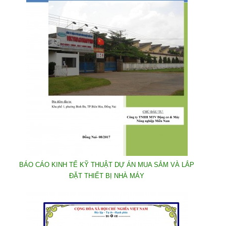
BÁO CÁO KINH TẾ KỸ THUẬT DỰ ÁN MUA SẮM VÀ LẮP
ĐẶT THIẾT BỊ NHÀ MÁY