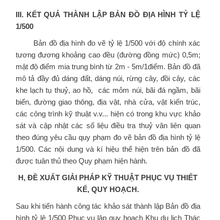
III. KẾT QUẢ THÀNH LẬP BẢN ĐỒ ĐỊA HÌNH TỶ LỆ
1/500
Bản đồ địa hình đo vẽ tỷ lệ 1/500 với độ chính xác
tương đương khoảng cao đều (đường đồng mức) 0,5m;
mật độ điểm mia trung bình từ 2m - 5m/1điểm. Bản đồ đã
mô tả đầy đủ dáng đất, dáng núi, rừng cây, đồi cây, các
khe lạch tụ thuỷ, ao hồ, các mỏm núi, bãi đá ngầm, bãi
biển, đường giao thông, địa vật, nhà cửa, vật kiến trúc,
các công trình kỹ thuật v.v... hiện có trong khu vực khảo
sát và cập nhật các số liệu điều tra thuỷ văn liên quan
theo đúng yêu cầu quy phạm đo vẽ bản đồ địa hình tỷ lệ
1/500. Các nội dung và kí hiệu thể hiện trên bản đồ đã
được tuân thủ theo Quy phạm hiện hành.
H, ĐỀ XUẤT GIẢI PHÁP KỸ THUẬT PHỤC VỤ THIẾT
KẾ, QUY HOẠCH.
Sau khi tiến hành công tác khảo sát thành lập Bản đồ địa
hình tỷ lệ 1/500 Phục vụ lập quy hoạch Khu du lịch Thác