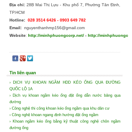
Địa chỉ:
28B Mai Thị Lựu - Khu phố 7, Phường Tân Định,
TP.HCM
Hotline:
028 3514 6426 - 0903 649 782
Email:
nguyenthanhmp156@gmail.com
Website
:
http://minhphuongcorp.net/
-
http://minhphuongco
Tin liên quan
› DỊCH VỤ KHOAN NGẦM HDD KÉO ỐNG QUA ĐƯỜNG
QUỐC LỘ 1A
› Dịch vụ khoan ngầm kéo ống đặt ống dẫn nước băng qua
đường
› Công nghệ thi công khoan kéo ống ngầm qua khu dân cư
› Công nghệ khoan ngang định hướng đặt ống ngầm
› Khoan ngầm kéo ống bằng kỹ thuật công nghệ chôn ngầm
đường ống