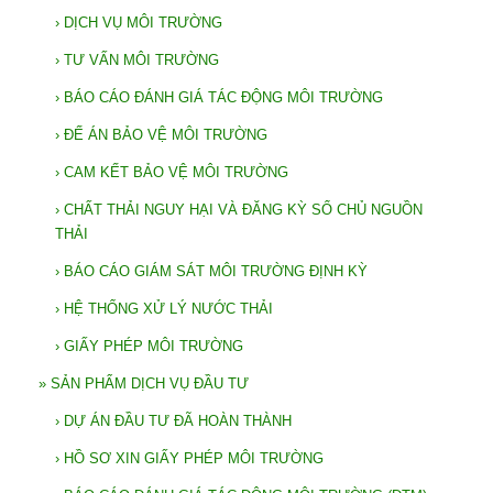
›
DỊCH VỤ MÔI TRƯỜNG
›
TƯ VẤN MÔI TRƯỜNG
›
BÁO CÁO ĐÁNH GIÁ TÁC ĐỘNG MÔI TRƯỜNG
›
ĐẾ ÁN BẢO VỆ MÔI TRƯỜNG
›
CAM KẾT BẢO VỆ MÔI TRƯỜNG
›
CHẤT THẢI NGUY HẠI VÀ ĐĂNG KỲ SỔ CHỦ NGUỒN
THẢI
›
BÁO CÁO GIÁM SÁT MÔI TRƯỜNG ĐỊNH KỲ
›
HỆ THỐNG XỬ LÝ NƯỚC THẢI
›
GIẤY PHÉP MÔI TRƯỜNG
»
SẢN PHẨM DỊCH VỤ ĐẦU TƯ
›
DỰ ÁN ĐẦU TƯ ĐÃ HOÀN THÀNH
›
HỒ SƠ XIN GIẤY PHÉP MÔI TRƯỜNG