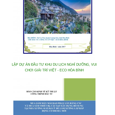
LẬP DỰ ÁN ĐẦU TƯ KHU DU LỊCH NGHỈ DƯỠNG, VUI
CHƠI GIẢI TRÍ VIỆT - ECO HÒA BÌNH