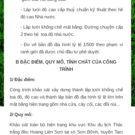
- Lập lưới độ cao cấp thuỷ chuẩn kỹ thuật theo hệ
độ cao Nhà nước.
- Lập lưới khống chế mặt bằng: Đường chuyền cấp
2 theo hệ toạ độ nhà nước.
- Đo vẽ bản đồ địa hình tỷ lệ 1/500 theo phạm vi
ranh giới đã được chủ đầu tư phê duyệt.
B ĐẶC ĐIỂM, QUY MÔ, TÍNH CHẤT CỦA CÔNG
TRÌNH
1/ Đặc điểm:
Công trình khảo sát xây dựng thành lập lưới khống chế
toạ độ, độ cao và thành lập bản đồ địa hình tỷ lệ lớn trên
mặt bằng hiện trạng gồm nhà cửa, cây cối, các đồi núi…
2/ Quy mô:
Khảo sát toàn bộ hiện trạng khu vực Khu du lịch Thác
trắng đèo Hoàng Liên Sơn tại xó Sơn Bỡnh, huyện Tam