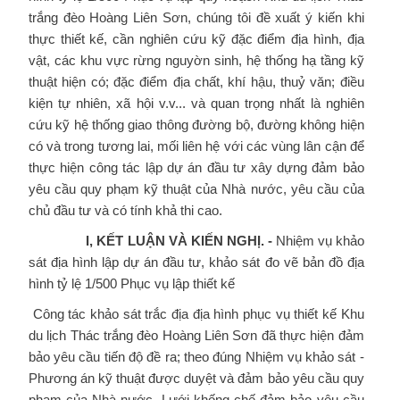
trắng đèo Hoàng Liên Sơn, chúng tôi đề xuất ý kiến khi
thực thiết kế, cần nghiên cứu kỹ đặc điểm địa hình, địa
vật, các khu vực rừng nguyờn sinh, hệ thống hạ tầng kỹ
thuật hiện có; đặc điểm địa chất, khí hậu, thuỷ văn; điều
kiện tự nhiên, xã hội v.v... và quan trọng nhất là nghiên
cứu kỹ hệ thống giao thông đường bộ, đường không hiện
có và trong tương lai, mối liên hệ với các vùng lân cận để
thực hiện công tác lập dự án đầu tư xây dựng đảm bảo
yêu cầu quy phạm kỹ thuật của Nhà nước, yêu cầu của
chủ đầu tư và có tính khả thi cao.
I, KẾT LUẬN VÀ KIẾN NGHỊ. -
Nhiệm vụ khảo
sát địa hình lập dự án đầu tư, khảo sát đo vẽ bản đồ địa
hình tỷ lệ 1/500 Phục vụ lập thiết kế
Công tác khảo sát trắc địa địa hình phục vụ thiết kế Khu
du lịch Thác trắng đèo Hoàng Liên Sơn đã thực hiện đảm
bảo yêu cầu tiến độ đề ra; theo đúng Nhiệm vụ khảo sát -
Phương án kỹ thuật được duyệt và đảm bảo yêu cầu quy
phạm của Nhà nước. Lưới khống chế đảm bảo yêu cầu