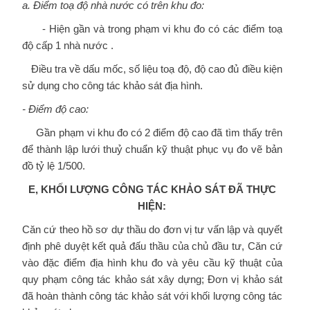
a. Điểm toạ độ nhà nước có trên khu đo:
- Hiện gần và trong phạm vi khu đo có các điểm toạ
độ cấp 1 nhà nước .
Điều tra về dấu mốc, số liệu toạ độ, độ cao đủ điều kiện
sử dụng cho công tác khảo sát địa hình.
- Điểm độ cao:
Gần phạm vi khu đo có 2 điểm độ cao đã tìm thấy trên
để thành lập lưới thuỷ chuẩn kỹ thuật phục vụ đo vẽ bản
đồ tỷ lệ 1/500.
E, KHỐI LƯỢNG CÔNG TÁC KHẢO SÁT ĐÃ THỰC
HIỆN:
Căn cứ theo hồ sơ dự thầu do đơn vị tư vấn lập và quyết
định phê duyệt kết quả đấu thầu của chủ đầu tư, Căn cứ
vào đặc điểm địa hình khu đo và yêu cầu kỹ thuật của
quy phạm công tác khảo sát xây dựng; Đơn vị khảo sát
đã hoàn thành công tác khảo sát với khối lượng công tác