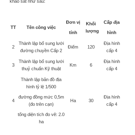
khảo sát như sau:
Đơn vị
Cấp địa
Khối
TT
Tên công việc
lượng
tính
hình
Thành lập bổ sung lưới
Địa hình
2
Điểm
120
đường chuyền Cấp 2
cấp 4
Thành lập bổ sung lưới
Địa hình
3
Km
6
thuỷ chuẩn Kỹ thuật
cấp 4
Thành lập bản đồ địa
hình tỷ lệ 1/500
đường đồng mức 0,5m
Địa hình
4
Ha
30
(đo trên cạn)
cấp 4
tổng diện tích đo vẽ: 2.0
ha