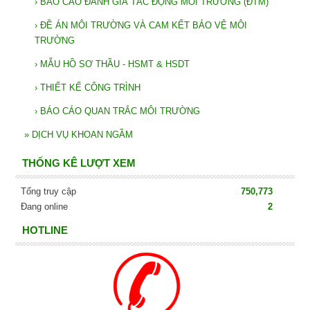
›
BÁO CÁO ĐÁNH GIÁ TÁC ĐỘNG MÔI TRƯỜNG (ĐTM)
›
ĐỀ ÁN MÔI TRƯỜNG VÀ CAM KẾT BẢO VỆ MÔI
TRƯỜNG
›
MẪU HỒ SƠ THẦU - HSMT & HSDT
›
THIẾT KẾ CÔNG TRÌNH
›
BÁO CÁO QUAN TRẮC MÔI TRƯỜNG
»
DỊCH VỤ KHOAN NGẦM
THỐNG KÊ LƯỢT XEM
Tổng truy cập
750,773
Đang online
2
HOTLINE