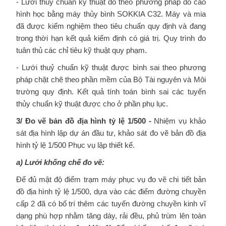
- Lưới thuỷ chuẩn kỹ thuật đo theo phương pháp đo cao
hình học bằng máy thủy bình SOKKIA C32. Máy và mia
đã được kiểm nghiệm theo tiêu chuẩn quy định và đang
trong thời hạn kết quả kiểm định có giá trị. Quy trình đo
tuân thủ các chỉ tiêu kỹ thuật quy phạm.
- Lưới thuỷ chuẩn kỹ thuật được bình sai theo phương
pháp chặt chẽ theo phần mềm của Bộ Tài nguyên và Môi
trường quy định. Kết quả tính toán bình sai các tuyến
thủy chuẩn kỹ thuật được cho ở phần phụ lục.
3/ Đo vẽ bản đồ địa hình tỷ lệ 1/500 -
Nhiệm vụ khảo
sát địa hình lập dự án đầu tư, khảo sát đo vẽ bản đồ địa
hình tỷ lệ 1/500 Phục vụ lập thiết kế.
a) Lưới khống chế đo vẽ:
Để đủ mật độ điểm trạm máy phục vụ đo vẽ chi tiết bản
đồ địa hình tỷ lệ 1/500, dựa vào các điểm đường chuyền
cấp 2 đã có bố trí thêm các tuyến đường chuyền kinh vĩ
dạng phù hợp nhằm tăng dày, rải đều, phủ trùm lên toàn