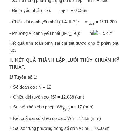
- Sai số trung phương trọng số đơn vị: m = ± 5.50”
- Điểm yếu nhất (II-7): m
= ± 0.026m
P
- Chiều dài cạnh yếu nhất (II-4_II-3 ): m
= 1/ 11.200
S/s
- Phương vị cạnh yếu nhất (II-7_II-6): m
= 9.47”
Kết quả tính toán bình sai chi tiết được cho ở phần phụ
lục.
II. KẾT QUẢ THÀNH LẬP LƯỚI THỦY CHUẨN KỸ
THUẬT.
1/ Tuyến số 1:
+ Số đoạn đo : N = 12
+ Chiều dài tuyến đo: [S] = 12.088 (km)
+ Sai số khép cho phép: Wh
= +17 (mm)
(gh)
+ Kết quả sai số khép đo đạc: Wh = 173.8 (mm)
+ Sai số trung phương trọng số đơn vị: m
= 0.005m
h