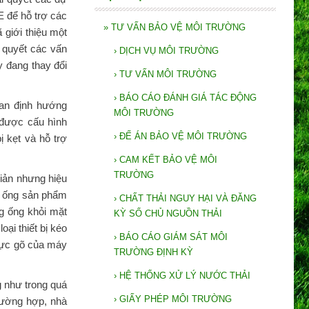
 để hỗ trợ các
»
TƯ VẤN BẢO VỆ MÔI TRƯỜNG
giới thiệu một
 quyết các vấn
›
DỊCH VỤ MÔI TRƯỜNG
y đang thay đổi
›
TƯ VẤN MÔI TRƯỜNG
›
BÁO CÁO ĐÁNH GIÁ TÁC ĐỘNG
an định hướng
MÔI TRƯỜNG
 được cấu hình
›
ĐẾ ÁN BẢO VỆ MÔI TRƯỜNG
ị kẹt và hỗ trợ
›
CAM KẾT BẢO VỆ MÔI
TRƯỜNG
giản nhưng hiệu
ủa ống sản phẩm
›
CHẤT THẢI NGUY HẠI VÀ ĐĂNG
g ống khỏi mặt
KỲ SỔ CHỦ NGUỒN THẢI
ại thiết bị kéo
›
BÁO CÁO GIÁM SÁT MÔI
 lực gõ của máy
TRƯỜNG ĐỊNH KỲ
›
HỆ THỐNG XỬ LÝ NƯỚC THẢI
g như trong quá
›
GIẤY PHÉP MÔI TRƯỜNG
trường hợp, nhà