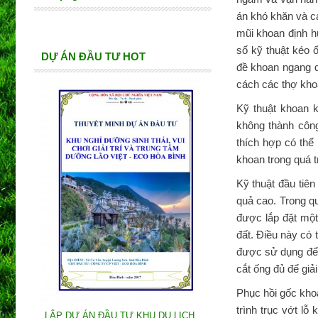
án khó khăn và c
mũi khoan định h
số kỹ thuật kéo 
DỰ ÁN ĐẦU TƯ HOT
đề khoan ngang d
cách các thợ khoa
Kỹ thuật khoan 
không thành côn
thích hợp có thể
khoan trong quá t
Kỹ thuật đầu tiê
quả cao. Trong q
được lắp đặt mộ
đất. Điều này có 
được sử dụng để 
cắt ống đủ để giả
Phục hồi gốc kho
trình trục vớt lỗ
LẬP DỰ ÁN ĐẦU TƯ KHU DU LỊCH