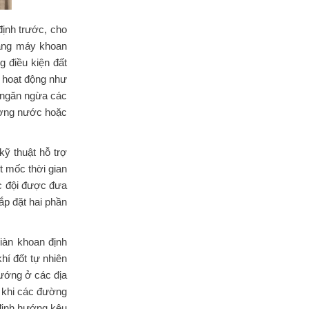
ịnh trước, cho
bằng máy khoan
 điều kiện đất
ể hoạt động như
ể ngăn ngừa các
đường nước hoặc
ỹ thuật hỗ trợ
 mốc thời gian
c đội được đưa
ắp đặt hai phần
iàn khoan định
í đốt tự nhiên
ướng ở các địa
a khi các đường
 định hướng kêu