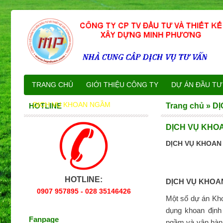
TRANG CHỦ
GIỚI THIỆU CÔNG TY
DỰ ÁN ĐẦU TƯ
DỊCH VỤ KHOAN NGẦM
LIÊN HỆ
HOTLINE
Trang chủ
»
DỊ
DỊCH VỤ KHO
DỊCH VỤ KHOAN
HOTLINE:
DỊCH VỤ KHOA
0907 957895 - 028 35146426
Một số dự án Kh
dụng khoan địn
Fanpage
ngầm và vận hành