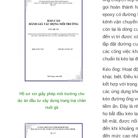
gọi hoàn thành 
epoxy có đường k
kênh vận chuyển 
còn lại là dòng 
đến vị trí được x
lắp đặt đường cu
các công việc kh
chuẩn bị kéo lại 
Kéo ống: Hoạt độ
khác biệt. Điều 
kết hợp với trọng
các ứng dụng kho
Hồ sơ xin giấy phép môi trường cho
kéo đường ống vư
dự án đầu tư xây dựng trang trại chăn
tiềm ẩn. Đây là 
nuôi gà
họ bắt đầu kéo 
bề mặt, được nối 
đến khi khoảng 
đến mức cao nhất