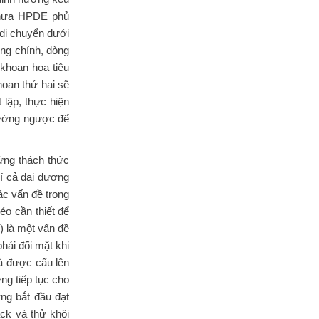
 nhựa HPDE phủ
 di chuyển dưới
òng chính, dòng
 khoan hoa tiêu
hoan thứ hai sẽ
 lập, thực hiện
 đường ngược để
ững thách thức
hí cả đại dương
ác vấn đề trong
éo cần thiết để
) là một vấn đề
hải đối mặt khi
à được cẩu lên
ng tiếp tục cho
g bắt đầu đạt
ck và thử khôi