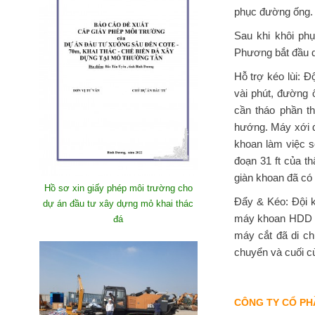
phục đường ống.
Sau khi khôi ph
Phương bắt đầu qu
Hỗ trợ kéo lùi: 
vài phút, đường 
cần tháo phần t
hướng. Máy xới đ
khoan làm việc s
đoạn 31 ft của t
giàn khoan đã có 
Hồ sơ xin giấy phép môi trường cho
Đẩy & Kéo: Đội k
dự án đầu tư xây dựng mỏ khai thác
máy khoan HDD đư
đá
máy cắt đã di c
chuyển và cuối c
CÔNG TY CỔ PH