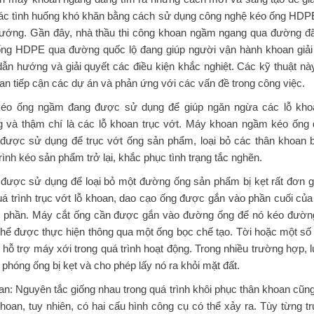
ác tình huống khó khăn bằng cách sử dụng công nghệ kéo ống HDPE
ướng. Gần đây, nhà thầu thi công khoan ngầm ngang qua đường đã 
ống HDPE qua đường quốc lộ đang giúp người vận hành khoan giải
ẫn hướng và giải quyết các điều kiện khắc nghiệt. Các kỹ thuật nà
n tiếp cận các dự án và phản ứng với các vấn đề trong công việc.
kéo ống ngầm đang được sử dụng để giúp ngăn ngừa các lỗ kho
g và thậm chí là các lỗ khoan trục vớt. Máy khoan ngầm kéo ống
 được sử dụng để trục vớt ống sản phẩm, loại bỏ các thân khoan b
rình kéo sản phẩm trở lại, khắc phục tình trạng tắc nghẽn.
n được sử dụng để loại bỏ một đường ống sản phẩm bị kẹt rất đơn 
uá trình trục vớt lỗ khoan, dao cạo ống được gắn vào phần cuối c
t phần. Máy cắt ống cần được gắn vào đường ống để nó kéo đườn
thể được thực hiện thông qua một ống bọc chế tạo. Tời hoặc một số lo
hỗ trợ máy xới trong quá trình hoạt động. Trong nhiều trường hợp,
i phóng ống bị kẹt và cho phép lấy nó ra khỏi mặt đất.
an: Nguyên tắc giống nhau trong quá trình khôi phục thân khoan cũn
 khoan, tuy nhiên, có hai cấu hình công cụ có thể xảy ra. Tùy từng 