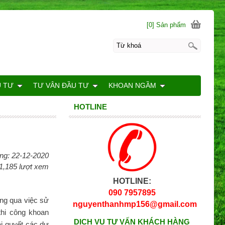
[0] Sản phẩm
U TƯ
TƯ VÂN ĐẦU TƯ
KHOAN NGẦM
HOTLINE
ng: 22-12-2020
1,185 lượt xem
HOTLINE:
090 7957895
ng qua việc sử
nguyenthanhmp156@gmail.com
hi công khoan
DỊCH VỤ TƯ VẤN KHÁCH HÀNG
i quyết các dự