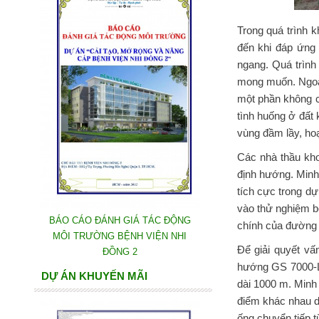
Trong quá trình 
đến khi đáp ứng
ngang. Quá trình
mong muốn. Ngoài
một phần không có
tình huống ở đất
vùng đầm lầy, ho
Các nhà thầu kh
định hướng. Minh
tích cực trong d
vào thử nghiệm bở
BÁO CÁO ĐÁNH GIÁ TÁC ĐỘNG
chính của đường 
MÔI TRƯỜNG BỆNH VIỆN NHI
Để giải quyết v
ĐỒNG 2
hướng GS 7000-L
DỰ ÁN KHUYẾN MÃI
dài 1000 m. Minh
điểm khác nhau d
ống chuyển tiếp 