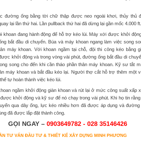
ục đường ống bằng tời chữ thập được neo ngoài khơi, thủy thủ 
ay lại lần thứ hai. Lần pullback thứ hai đã dừng lại gần mốc 4.000 ft
Đội khoan đang hành động để hỗ trợ kéo lùi. Máy xới được khởi độn
ống bắt đầu di chuyển. Búa và máy khoan ngang làm việc song so
hân máy khoan. Với khoan ngầm tại chỗ, đội thi công kéo bằng g
ược khởi động và trong vòng vài phút, đường ống bắt đầu di chuy
ong song cho đến khi cần tháo phần thân máy khoan. Kỹ sư tắt m
hân máy khoan và bắt đầu kéo lại. Người thợ cắt hỗ trợ thêm một v
thể tự hoàn thành việc kéo lùi.
hoan ngầm khởi động giàn khoan và rút lại ở mức công suất xấp x
ợc khởi động và kỹ sư để nó chạy trong vài phút. Khi họ tin rằng
huyển qua dây ống, lực kéo nhiều hơn đã được áp dụng và đường 
ùng đã được lắp đặt thành công.
GỌI NGAY –
0903649782 - 028 35146426
ẦN TƯ VẤN ĐẦU TƯ & THIẾT KẾ XÂY DỰNG MINH PHƯƠNG