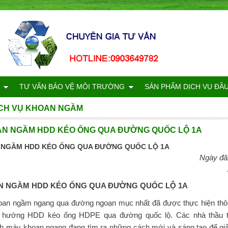
TƯ VẤN BẢO VỆ MÔI TRƯỜNG
SẢN PHẨM DỊCH VỤ ĐẦ
CH VỤ KHOAN NGẦM
AN NGẦM HDD KÉO ỐNG QUA ĐƯỜNG QUỐC LỘ 1A
 NGẦM HDD KÉO ỐNG QUA ĐƯỜNG QUỐC LỘ 1A
Ngày đă
N NGẦM HDD KÉO ỐNG QUA ĐƯỜNG QUỐC LỘ
1A
oan ngầm ngang qua đường ngoạn mục nhất đã được thực hiện thô
h hướng HDD kéo ống HDPE qua đường quốc lộ. Các nhà thầu t
 máy khoan ngang đang tìm ra những cách mới và sáng tạo để giả