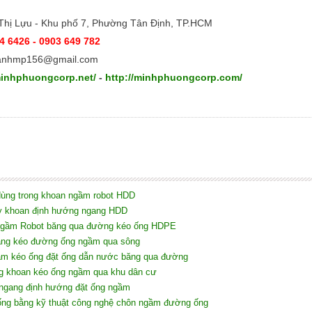
Thị Lựu - Khu phố 7, Phường Tân Định, TP.HCM
4 6426 - 0903 649 782
anhmp156@gmail.com
minhphuongcorp.net/
-
http://minhphuongcorp.com/
dùng trong khoan ngầm robot HDD
y khoan định hướng ngang HDD
ngầm Robot băng qua đường kéo ống HDPE
gang kéo đường ống ngầm qua sông
gầm kéo ống đặt ống dẫn nước băng qua đường
ng khoan kéo ống ngầm qua khu dân cư
 ngang định hướng đặt ống ngầm
ống bằng kỹ thuật công nghệ chôn ngầm đường ống