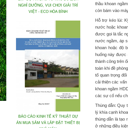
thầu khoan ngầm
NGHỈ DƯỠNG, VUI CHƠI GIẢI TRÍ
còn bám vào máy 
VIỆT - ECO HÒA BÌNH
Hỗ trợ kéo lùi: 
nước hoặc khoan 
được gọi là tắc n
nước ngầm, áp su
khoan hoặc độ b
huống này được s
thành công trên 
toàn khi đề phòng
tố quan trọng đố
cải thiện các vấn
khoan ngầm HDD h
các sự cố nếu chú
Thùng dẫn: Quy t
lý khía cạnh kho
BÁO CÁO KINH TẾ KỸ THUẬT DỰ
thùng dẫn là tạo
ÁN MUA SẮM VÀ LẮP ĐẶT THIẾT BỊ
ở những điều kiệ