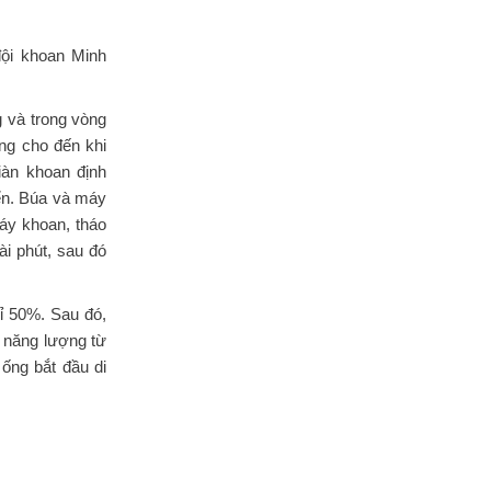
đội khoan Minh
.
g và trong vòng
ng cho đến khi
iàn khoan định
ển. Búa và máy
áy khoan, tháo
ài phút, sau đó
ỉ 50%. Sau đó,
 năng lượng từ
ống bắt đầu di