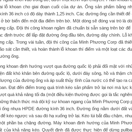
hai lỗ khoan cho giai đoạn cuối của dự án. Ống sản phẩm bằng
ính 36 inch có độ dày thành 1,25 inch. Các đường ống cần thiết để
ở bờ biển đến một địa điểm trên bờ. Một dòng sẽ đóng vai trò là d
cung cấp. Đội thi công khoan ngầm đã chuẩn bị sẵn sàng trên bờ để
ác định trước để lắp đặt đường ống đầu tiên, đường dây chính. Lỗ k
ng cấp. Trong vài tuần, đội thi công của Minh Phương Corp đã thiết
ảo sát cần thiết, và hoàn thành lỗ khoan thí điểm và một loạt các
đường ống.
ng khoan định hướng vượt qua đường quốc lộ phải đối mặt với nh
kiện đất khó khăn bên đường quốc lộ, dưới đáy sông, hồ và thậm c
 lượng của đường ống và áp suất thủy tĩnh của nước có thể tạo ra c
an. Đạt đến điểm trong quá trình kéo sản phẩm trở lại nơi mà lực k
ợt quá khả năng tối đa (một điều kiện thường được gọi là tắc nghẽn
những thách thức mà dội kỹ sư khoan ngang của Minh Phương Corp p
lại ống nhựa HPDE đường kính 36 inch. Đường ống nằm dưới đất v
để kéo ngược và sau đó hạ xuống trở lại. Kéo lùi bắt đầu chậm, như
một phần ba chặng đường. Máy khoan định hướng của Minh Phươn
 của khả năng kéo. Quyết định đã được thực hiện để dừng pullba