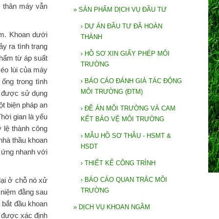
u thân máy vẫn
»
SẢN PHẨM DỊCH VỤ ĐẦU TƯ
›
DỰ ÁN ĐẦU TƯ ĐÃ HOÀN
hẩm. Khoan dưới
THÀNH
y ra tình trạng
›
HỒ SƠ XIN GIẤY PHÉP MÔI
phẩm từ áp suất
TRƯỜNG
kéo lùi của máy
ống trong tình
›
BÁO CÁO ĐÁNH GIÁ TÁC ĐỘNG
MÔI TRƯỜNG (ĐTM)
đã được sử dụng
t biện pháp an
›
ĐỀ ÁN MÔI TRƯỜNG VÀ CAM
hời gian là yếu
KẾT BẢO VỆ MÔI TRƯỜNG
 lệ thành công
›
MẪU HỒ SƠ THẦU - HSMT &
 nhà thầu khoan
HSDT
n ứng nhanh với
›
THIẾT KẾ CÔNG TRÌNH
ại ở chỗ nó xử
›
BÁO CÁO QUAN TRẮC MÔI
TRƯỜNG
i niệm đằng sau
ể bắt đầu khoan
»
DỊCH VỤ KHOAN NGẦM
ể được xác định