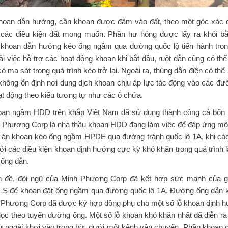
khoan dẫn hướng, cần khoan được đâm vào đất, theo một góc xác đ
 các điều kiện đất mong muốn. Phần hư hỏng được lấy ra khỏi 
 khoan dẫn hướng kéo ống ngầm qua đường quốc lộ tiến hành trong
 việc hỗ trợ các hoạt động khoan khi bắt đầu, ruột dẫn cũng có th
 ma sát trong quá trình kéo trở lại. Ngoài ra, thùng dẫn điện có th
 không ổn định nơi dung dịch khoan chịu áp lực tác động vào các 
ạt động theo kiểu tương tự như các ô chứa.
oan ngầm HDD trên khắp Việt Nam đã sử dụng thành công cả bốn k
 Phương Corp là nhà thầu khoan HDD đang làm việc để đáp ứng một
ự án khoan kéo ống ngầm HPDE qua đường tránh quốc lộ 1A, khi cá
i các điều kiện khoan định hướng cực kỳ khó khăn trong quá trình l
ống dẫn.
ấn đề, đội ngũ của Minh Phương Corp đã kết hợp sức mạnh của g
S để khoan đặt ống ngầm qua đường quốc lộ 1A. Đường ống dẫn kh
 Phương Corp đã được ký hợp đồng phụ cho một số lỗ khoan định h
ọc theo tuyến đường ống. Một số lỗ khoan khó khăn nhất đã diễn r
từ ngoài khơi vào trong bờ, dưới một kênh vận chuyển. Phần khoan