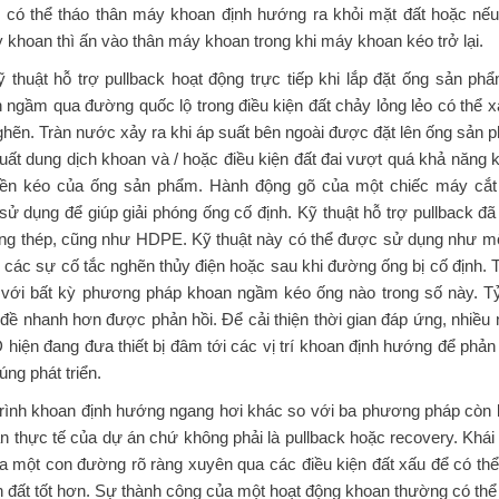
 có thể tháo thân máy khoan định hướng ra khỏi mặt đất hoặc nế
khoan thì ấn vào thân máy khoan trong khi máy khoan kéo trở lại.
Kỹ thuật hỗ trợ pullback hoạt động trực tiếp khi lắp đặt ống sản p
ngầm qua đường quốc lộ trong điều kiện đất chảy lỏng lẻo có thể xả
ghẽn. Tràn nước xảy ra khi áp suất bên ngoài được đặt lên ống sản 
ất dung dịch khoan và / hoặc điều kiện đất đai vượt quá khả năng 
ền kéo của ống sản phẩm. Hành động gõ của một chiếc máy cắt 
ử dụng để giúp giải phóng ống cố định. Kỹ thuật hỗ trợ pullback 
ống thép, cũng như HDPE. Kỹ thuật này có thể được sử dụng như mộ
 các sự cố tắc nghẽn thủy điện hoặc sau khi đường ống bị cố định. T
i với bất kỳ phương pháp khoan ngầm kéo ống nào trong số này. Tỷ
 đề nhanh hơn được phản hồi. Để cải thiện thời gian đáp ứng, nhiều
iện đang đưa thiết bị đâm tới các vị trí khoan định hướng để phả
ng phát triển.
rình khoan định hướng ngang hơi khác so với ba phương pháp còn l
an thực tế của dự án chứ không phải là pullback hoặc recovery. Khá
 ra một con đường rõ ràng xuyên qua các điều kiện đất xấu để có th
n đất tốt hơn. Sự thành công của một hoạt động khoan thường có th