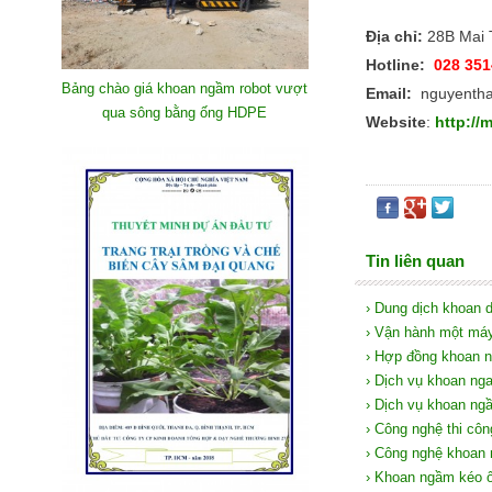
Địa chỉ:
28B Mai 
Hotline:
028 351
Bảng chào giá khoan ngầm robot vượt
Email:
nguyenth
qua sông bằng ống HDPE
Website
:
http://
Tin liên quan
› Dung dịch khoan 
› Vận hành một má
› Hợp đồng khoan 
› Dịch vụ khoan n
› Dịch vụ khoan n
› Công nghệ thi cô
› Công nghệ khoan
› Khoan ngầm kéo 