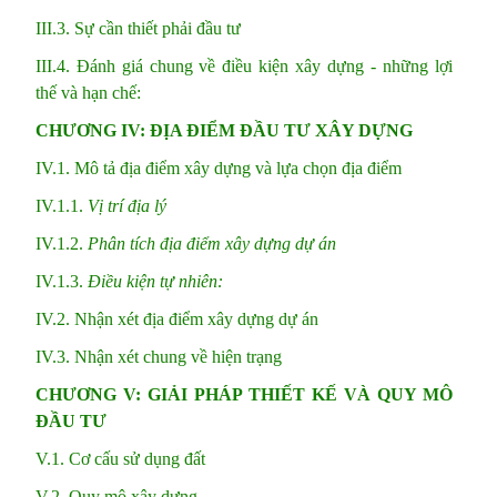
III.3. Sự cần thiết phải đầu tư
III.4. Đánh giá chung về điều kiện xây dựng - những lợi
thế và hạn chế:
CHƯƠNG IV: ĐỊA ĐIỂM
ĐẦU TƯ
XÂY DỰNG
IV.1. Mô tả địa điểm xây dựng và lựa chọn địa điểm
IV.1.1.
Vị trí địa lý
IV.1.2.
Phân tích địa điểm xây dựng dự án
IV.1.3.
Điều kiện tự nhiên:
IV.2. Nhận xét địa điểm xây dựng dự án
IV.3. Nhận xét chung về hiện trạng
CHƯƠNG V:
GIẢI PHÁP THIẾT KẾ
VÀ QUY MÔ
ĐẦU TƯ
V.1. Cơ cấu sử dụng đất
V.2. Quy mô xây dựng