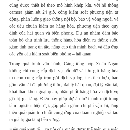
cũng được thiết kế theo mô hình khép kín, với hệ thống
camera giám sát 24 giờ, cổng kiểm soát phương tiện tự
động, phân luồng giao thông nội bộ, bảo vệ vòng ngoài và
các tiêu chuẩn kiểm tra hàng hóa, phương tiện theo quy
định của hải quan và biên phòng. Dự án nhằm đảm bảo
toàn bộ chu trình lưu thông hàng hóa diễn ra thông suốt,
giảm tình trạng ùn tắc, nâng cao tính minh bạch và đáp ứng
các yêu cầu kiểm soát biên phòng – hải quan.
Trong quá trình vận hành, Cảng tổng hợp Xuân Ngạn
không chỉ cung cấp dịch vụ bốc dỡ và lưu giữ hàng hóa
mà còn cung cấp trọn gói dịch vụ logistics tích hợp, bao
gồm vận tải đa phương thức, đại lý hải quan, đại lý vận tải,
khai thác kho ngoại quan, phân phối hàng hóa và dịch vụ
giá trị gia tăng. Điều này giúp dự án trở thành một trung
tâm logistics hiện đại, góp phần giảm chi phí vận tải, tăng
hiệu quả quản trị chuỗi cung ứng của doanh nghiệp và tạo
ra giá trị gia tăng bền vững.
Hiệu quả kinh tế – xã hội của dự án được thể hiện qua việc