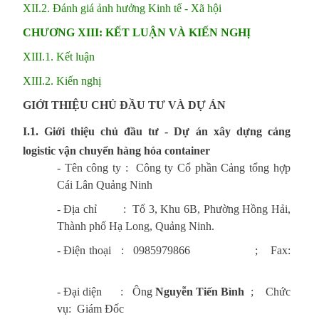
XII.2. Đánh giá ảnh hưởng Kinh tế - Xã hội
CHƯƠNG XIII: KẾT LUẬN VÀ KIẾN NGHỊ
XIII.1. Kết luận
XIII.2. Kiến nghị
GIỚI THIỆU CHỦ ĐẦU TƯ VÀ DỰ ÁN
I.1.
Giới thiệu chủ đầu tư -
Dự án xây dựng cảng
logistic vận chuyển hàng hóa container
- Tên công ty : Công ty Cổ phần Cảng tổng hợp
Cái Lân Quảng Ninh
- Địa chỉ : Tổ 3, Khu 6B, Phường Hồng Hải,
Thành phố Hạ Long, Quảng Ninh.
- Điện thoại : 0985979866 ; Fax:
- Đại diện : Ông
Nguyễn Tiến Bình
; Chức
vụ: Giám Đốc