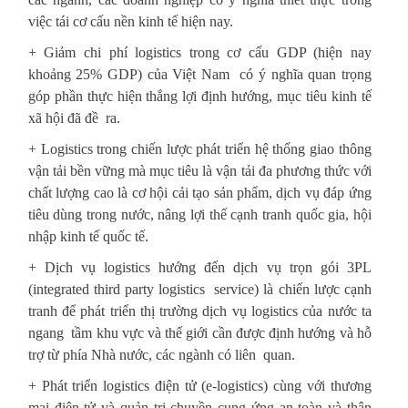
việc tái cơ cấu nền kinh tế hiện nay.
+ Giảm chi phí logistics trong cơ cấu GDP (hiện nay
khoảng 25% GDP) của Việt Nam có ý nghĩa quan trọng
góp phần thực hiện thắng lợi định hướng, mục tiêu kinh tế
xã hội đã đề ra.
+ Logistics trong chiến lược phát triển hệ thống giao thông
vận tải bền vững mà mục tiêu là vận tải đa phương thức với
chất lượng cao là cơ hội cải tạo sản phẩm, dịch vụ đáp ứng
tiêu dùng trong nước, nâng lợi thế cạnh tranh quốc gia, hội
nhập kinh tế quốc tế.
+ Dịch vụ logistics hướng đến dịch vụ trọn gói 3PL
(integrated third party logistics service) là chiến lược cạnh
tranh để phát triển thị trường dịch vụ logistics của nước ta
ngang tầm khu vực và thế giới cần được định hướng và hỗ
trợ từ phía Nhà nước, các ngành có liên quan.
+ Phát triển logistics điện tử (e-logistics) cùng với thương
mại điện tử và quản trị chuyền cung ứng an toàn và thân