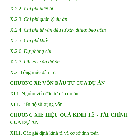
X.2.2.
Chi phí thiết bị
X.2.3.
Chi phí
quản
lý dự án
X.2.4.
Chi phí tư vấn đầu tư xây dựng
:
bao gồm
X.2.5.
Chi phí khác
X.2.6.
Dự phòng chi
X.2.7.
Lãi vay của dự án
X.3. Tổng mức đầu tư:
CHƯƠNG XI: VỐN ĐẦU TƯ CỦA DỰ ÁN
XI.1. Nguồn vốn đầu tư của dự án
XI.1. Tiến độ sử dụng vốn
CHƯƠNG XII: HIỆU QUẢ KINH TẾ
-
TÀI CHÍNH
CỦA DỰ ÁN
XII.1. Các giả định kinh tế và cơ sở tính toán