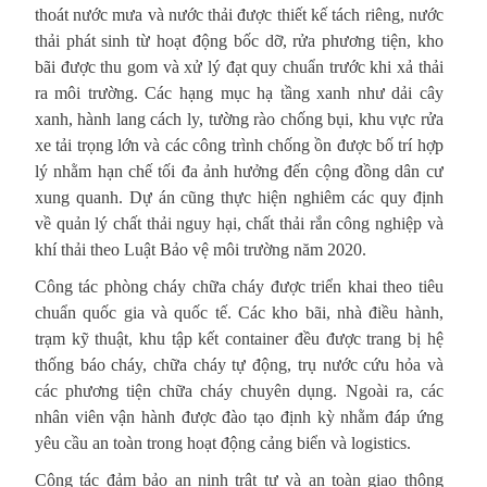
thoát nước mưa và nước thải được thiết kế tách riêng, nước
thải phát sinh từ hoạt động bốc dỡ, rửa phương tiện, kho
bãi được thu gom và xử lý đạt quy chuẩn trước khi xả thải
ra môi trường. Các hạng mục hạ tầng xanh như dải cây
xanh, hành lang cách ly, tường rào chống bụi, khu vực rửa
xe tải trọng lớn và các công trình chống ồn được bố trí hợp
lý nhằm hạn chế tối đa ảnh hưởng đến cộng đồng dân cư
xung quanh. Dự án cũng thực hiện nghiêm các quy định
về quản lý chất thải nguy hại, chất thải rắn công nghiệp và
khí thải theo Luật Bảo vệ môi trường năm 2020.
Công tác phòng cháy chữa cháy được triển khai theo tiêu
chuẩn quốc gia và quốc tế. Các kho bãi, nhà điều hành,
trạm kỹ thuật, khu tập kết container đều được trang bị hệ
thống báo cháy, chữa cháy tự động, trụ nước cứu hỏa và
các phương tiện chữa cháy chuyên dụng. Ngoài ra, các
nhân viên vận hành được đào tạo định kỳ nhằm đáp ứng
yêu cầu an toàn trong hoạt động cảng biển và logistics.
Công tác đảm bảo an ninh trật tự và an toàn giao thông