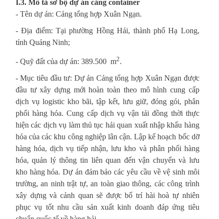
I.3.
Mô tả sơ bộ dự án cảng container
- Tên dự án: Cảng tổng hợp Xuân Ngạn.
- Địa điểm: Tại phường Hồng Hải, thành phố Hạ Long,
tỉnh Quảng Ninh;
2
- Quỹ đất của dự án: 389.500 m
.
- Mục tiêu đầu tư: Dự án Cảng tổng hợp Xuân Ngạn được
đầu tư xây dựng mới hoàn toàn theo mô hình cung cấp
dịch vụ logistic kho bãi, tập kết, lưu giữ, đóng gói, phân
phối hàng hóa. Cung cấp dịch vụ vận tải đồng thời thực
hiện các dịch vụ làm thủ tục hải quan xuất nhập khẩu hàng
hóa của các khu công nghiệp lân cận. Lập kế hoạch bốc dỡ
hàng hóa, dịch vụ tiếp nhận, lưu kho và phân phối hàng
hóa, quản lý thông tin liên quan đến vận chuyển và lưu
kho hàng hóa. Dự án đảm bảo các yêu cầu về vệ sinh môi
trường, an ninh trật tự, an toàn giao thông, các công trình
xây dựng và cảnh quan sẽ được bố trí hài hoà tự nhiên
phục vụ tốt nhu cầu sản xuất kinh doanh đáp ứng tiêu
chuẩn quốc tế về hàng hải.