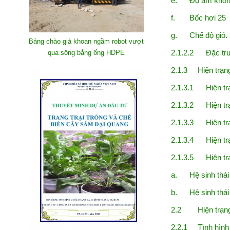
e. Độ ẩm không 
f. Bốc hơi 25
g. Chế độ gió. 
Bảng chào giá khoan ngầm robot vượt
2.1.2.2 Đặc trư
qua sông bằng ống HDPE
2.1.3 Hiện trạng
2.1.3.1 Hiện trạ
2.1.3.2 Hiện trạ
2.1.3.3 Hiện tr
2.1.3.4 Hiện trạ
2.1.3.5 Hiện trạn
a. Hệ sinh thái
b. Hệ sinh thái 
2.2 Hiện trạng k
2.2.1 Tình hình p