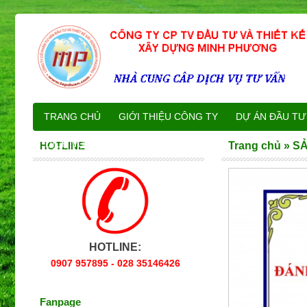
TRANG CHỦ
GIỚI THIỆU CÔNG TY
DỰ ÁN ĐẦU TƯ
DỊCH VỤ KHOAN NGẦM
LIÊN HỆ
HOTLINE
Trang chủ
»
SẢ
HOTLINE:
0907 957895 - 028 35146426
Fanpage