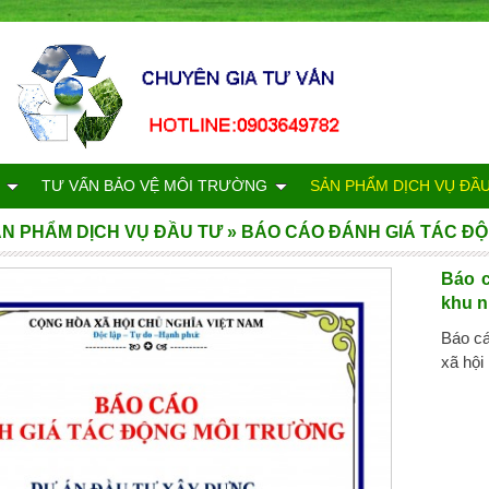
TƯ VẤN BẢO VỆ MÔI TRƯỜNG
SẢN PHẨM DỊCH VỤ ĐẦ
N PHẨM DỊCH VỤ ĐẦU TƯ
»
BÁO CÁO ĐÁNH GIÁ TÁC ĐỘ
Báo c
khu n
Báo cá
xã hội