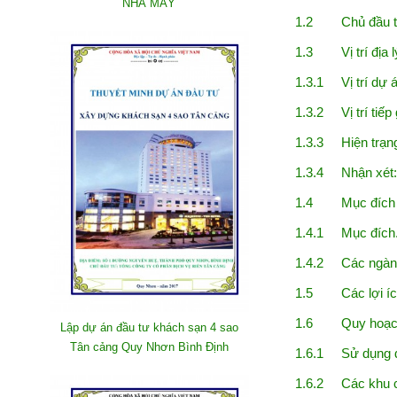
NHÀ MÁY
1.2 Chủ đầu t
1.3 Vị trí địa l
1.3.1 Vị trí dự á
1.3.2 Vị trí tiếp
1.3.3 Hiện trạng
1.3.4 Nhận xét:
1.4 Mục đích và
1.4.1 Mục đích.
1.4.2 Các ngành 
1.5 Các lợi ích 
1.6 Quy hoạch m
Lập dự án đầu tư khách sạn 4 sao
Tân cảng Quy Nhơn Bình Định
1.6.1 Sử dụng đ
1.6.2 Các khu c