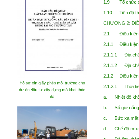
1.9 Tổ chức qu
1.10 Tiến độ thự
CHƯƠNG 2
:
ĐI
2.1 Điều kiện t
2.1.1 Điều kiện đ
2.1.1.1 Địa chất
2.1.1.2 Địa chất
2.1.2 Điều kiện 
Hồ sơ xin giấy phép môi trường cho
2.1.2.1 Thời tiết
dự án đầu tư xây dựng mỏ khai thác
a. Nhiệt độ khô
đá
b. Số giờ nắng
c. Bức xạ mặt t
d. Chế độ mưa