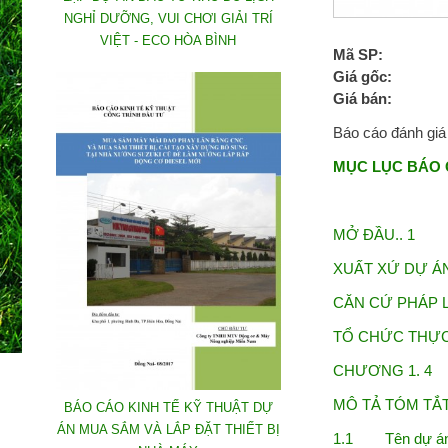
NGHỈ DƯỠNG, VUI CHƠI GIẢI TRÍ
VIỆT - ECO HÒA BÌNH
Mã SP:
Giá gốc:
Giá bán:
Báo cáo đánh giá
MỤC LỤC BÁO 
MỞ ĐẦU.. 1
XUẤT XỨ DỰ ÁN.
CĂN CỨ PHÁP L
TỔ CHỨC THỰC 
CHƯƠNG 1. 4
MÔ TẢ TÓM TẮT
BÁO CÁO KINH TẾ KỸ THUẬT DỰ
ÁN MUA SẮM VÀ LẮP ĐẶT THIẾT BỊ
1.1 Tên dự án