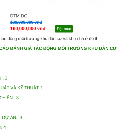
DTM DC
180,000,000 vnđ
160,000,000 vnđ
Đặt mua
 tác động môi trường khu dân cư và khu nhà ở đô thị
CÁO ĐÁNH GIÁ TÁC ĐỘNG MÔI TRƯỜNG KHU DÂN CƯ
. 1
UẬT VÀ KỸ THUẬT. 1
HIỆN.. 3
 DỰ ÁN.. 4
: 4