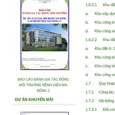
1.6.2.1 Khu đất
a. Khu xây dựng
b. Khu công trìn
d. Khu công viê
1.6.2.2 Khu đất
a. Khu đất ở: 
b. Khu công trìn
c. Khu công trìn
d. Khu công viê
BÁO CÁO ĐÁNH GIÁ TÁC ĐỘNG
1.7 Quy hoạch h
MÔI TRƯỜNG BỆNH VIỆN NHI
ĐỒNG 2
1.7.1 Công tác 
DỰ ÁN KHUYẾN MÃI
1.7.2 Hệ thống g
1.7.2.1 Đối với