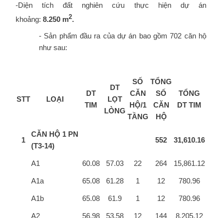
-Diện tích đất nghiên cứu thực hiện dự án
2
khoảng:
8.250
m
.
- Sản phẩm đầu ra của dự án bao gồm 702 căn hộ
như sau:
SỐ
TỔNG
DT
DT
CĂN
SỐ
TỔNG
STT
LOẠI
LỌT
TIM
HỘ/1
CĂN
DT TIM
LÒNG
TẦNG
HỘ
CĂN HỘ 1 PN
1
552
31,610.16
(T3-14)
A1
60.08
57.03
22
264
15,861.12
A1a
65.08
61.28
1
12
780.96
A1b
65.08
61.9
1
12
780.96
A2
56.98
53.58
12
144
8,205.12