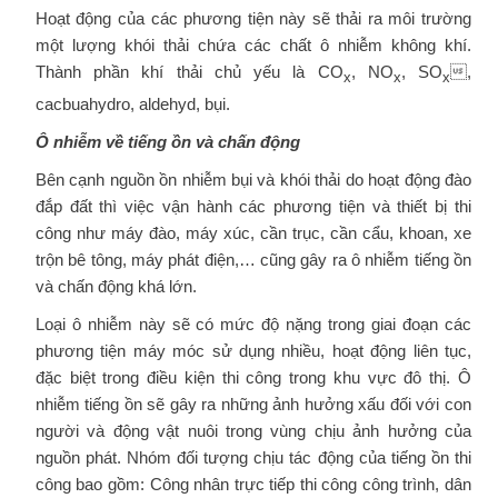
Hoạt động của các phương tiện này sẽ thải ra môi trường
một lượng khói thải chứa các chất ô nhiễm không khí.
Thành phần khí thải chủ yếu là CO
, NO
, SO
,
x
x
x
cacbuahydro, aldehyd, bụi.
Ô nhiễm về tiếng ồn và chấn động
Bên cạnh nguồn ồn nhiễm bụi và khói thải do hoạt động đào
đắp đất thì việc vận hành các phương tiện và thiết bị thi
công như máy đào, máy xúc, cần trục, cần cẩu, khoan, xe
trộn bê tông, máy phát điện,… cũng gây ra ô nhiễm tiếng ồn
và chấn động khá lớn.
Loại ô nhiễm này sẽ có mức độ nặng trong giai đoạn các
phương tiện máy móc sử dụng nhiều, hoạt động liên tục,
đặc biệt trong điều kiện thi công trong khu vực đô thị. Ô
nhiễm tiếng ồn sẽ gây ra những ảnh hưởng xấu đối với con
người và động vật nuôi trong vùng chịu ảnh hưởng của
nguồn phát. Nhóm đối tượng chịu tác động của tiếng ồn thi
công bao gồm: Công nhân trực tiếp thi công công trình, dân