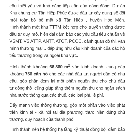
cầu thiết yếu và khả năng tiếp cận của cộng đồng: Dự án
Khu chung cư Tân Hiệp Phúc được đầu tư xây dựng sẽ đổi
mới toàn bộ bộ mặt xã Tân Hiệp , huyện Hóc Môn.
Hình thành một khu TTTM kết hợp chợ truyền thống được
đầu tư quy mô, hiện đại đảm bảo các yêu cầu tiêu chuẩn về
VSMT, VS ATTP, ANTT, ATGT, PCCC, cảnh quan đô thị, văn
minh thương mại... đáp ứng nhu cầu kinh doanh của các hộ
tiểu thương trong và ngoài khu vực.
2
Hình thành khoảng
66.360
m
sàn kinh doanh, cung cấp
khoảng
756 căn hộ
cho các nhà đầu tư, người dân có nhu
cầu, góp phần đem lại một phần nguồn thu cho chủ đầu
tư đồng thời cũng giúp tăng thêm nguồn thu cho ngân sách
nhà nước thông qua các thuế, các loại phí, lệ phí.
Đẩy mạnh việc thông thương, góp một phần vào việc phát
triển kinh tế - xã hội tại địa phương, thực hiện đúng chủ
trương, quy hoạch của thành phố.
Hình thành nên hệ thống hạ tầng kỹ thuật đồng bộ, đảm bảo