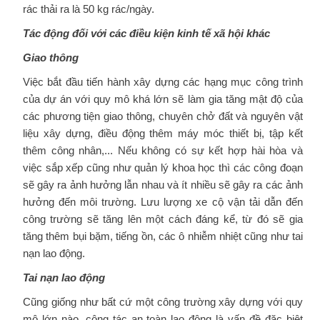
rác thải ra là 50 kg rác/ngày.
Tác động đối với các điều kiện kinh tế xã hội khác
Giao thông
Việc bắt đầu tiến hành xây dựng các hạng mục công trình
của dự án với quy mô khá lớn sẽ làm gia tăng mật độ của
các phương tiện giao thông, chuyên chở đất và nguyên vật
liệu xây dựng, điều động thêm máy móc thiết bị, tập kết
thêm công nhân,... Nếu không có sự kết hợp hài hòa và
việc sắp xếp cũng như quản lý khoa học thì các công đoạn
sẽ gây ra ảnh hưởng lẫn nhau và ít nhiều sẽ gây ra các ảnh
hưởng đến môi trường. Lưu lượng xe cộ vận tải dẫn đến
công trường sẽ tăng lên một cách đáng kể, từ đó sẽ gia
tăng thêm bụi bặm, tiếng ồn, các ô nhiễm nhiệt cũng như tai
nạn lao động.
Tai nạn lao động
Cũng giống như bất cứ một công trường xây dựng với quy
mô lớn nào, công tác an toàn lao động là vấn đề đặc biệt