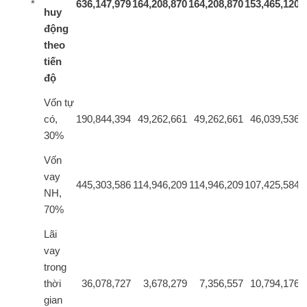
*
636,147,979
164,208,870
164,208,870
153,465,120
1
huy
động
theo
tiến
độ
Vốn tự
có,
190,844,394
49,262,661
49,262,661
46,039,536
30%
Vốn
vay
445,303,586
114,946,209
114,946,209
107,425,584
1
NH,
70%
Lãi
vay
trong
thời
36,078,727
3,678,279
7,356,557
10,794,176
gian