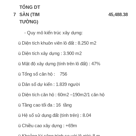
TỔNG DT
7
SÀN (TIM
45,488.38
TƯỜNG)
- Quy mô kiến trúc xây dựng:
ü Diện tích khuôn viên lô đất : 8.250 m2
ü Diện tích xây dựng : 3.900 m2
ü Mật độ xây dựng (tính trên lô đất) : 47%
ü Tổng số căn hộ : 756
ü Dân số dự kiến : 1.839 người
ü Diện tích căn hộ : 60m2 –190m2/1 căn hộ
ü Tầng cao tối đa : 16 tầng
ü Hệ số sử dụng đất (tính trên) : 8.04
ü Chiều cao xây dựng : +69m
ü Khoảng lùi công trình so với lộ giới: 8 m