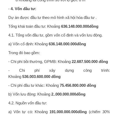
-
4. Vốn đầu tư:
Dự án được đầu tư theo mô hình xã hội hóa đầu tư .
Tổng khái toán đầu tư: Khoảng
636.148.000
.000đồng
4.1. Tổng vốn đầu tư, gồm vốn cố định và vốn lưu động.
a) Vốn cố định: Khoảng
636.148.
000.000đồng
Trong đó bao gồm:
- Chi phí bồi thường, GPMB: Khoảng
22.687.500
.000
đồng
- Chi phí xây dựng công trình:
Khoảng
536.003.600.0
00
đồng
- Chi phí đầu tư khác: Khoảng
75.456.8
00
.000
đồng
b) Vốn lưu động: Khoảng
2..000.
0
00
.
000
đồng
4.2. Nguồn vốn đầu tư:
a) Vốn tự có: Khoảng
191.000.
00
0
.
000
đồng
(
chiếm
3
0%