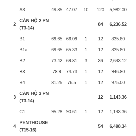
A3
49.85
47.07
10
120
5,982.00
CĂN HỘ 2 PN
2
84
6,236.52
(T3-14)
B1
69.65
66.09
1
12
835.80
B1a
69.65
65.33
1
12
835.80
B2
73.42
69.81
3
36
2,643.12
B3
78.9
74.73
1
12
946.80
B4
81.25
76.5
1
12
975.00
CĂN HỘ 3 PN
3
12
1,143.36
(T3-14)
C1
95.28
90.61
1
12
1,143.36
PENTHOUSE
4
54
6,498.34
(T15-16)