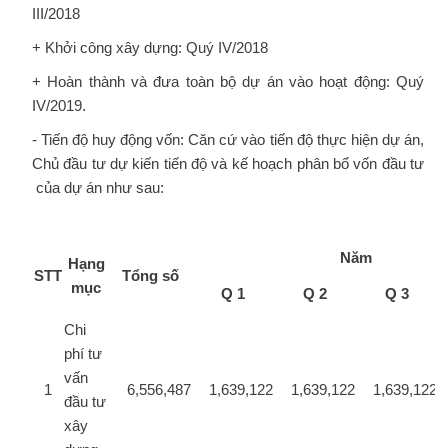
III/2018
+ Khởi công xây dựng: Quý IV/2018
+ Hoàn thành và đưa toàn bộ dự án vào hoạt động: Quý
IV/2019.
- Tiến độ huy động vốn: Căn cứ vào tiến độ thực hiện dự án,
Chủ đầu tư dự kiến tiến độ và kế hoạch phân bổ vốn đầu tư
của dự án như sau:
Năm
Hạng
STT
Tổng số
mục
Q 1
Q 2
Q 3
Chi
phí tư
vấn
1
6,556,487
1,639,122
1,639,122
1,639,122
đầu tư
xây