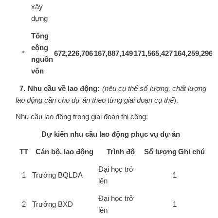
xây
dựng
Tổng
cộng
*
672,226,706
167,887,149
171,565,427
164,259,296
1
nguồn
vốn
7. Nhu cầu về lao động:
(nêu cụ thể số lượng, chất lượng
lao động cần cho dự án theo từng giai đoạn cụ thể
).
Nhu cầu lao động trong giai đoạn thi công:
Dự kiến nhu cầu lao động phục vụ dự án
TT
Cán bộ, lao động
Trình độ
Số lượng
Ghi chú
Đại học trở
1
Trưởng BQLDA
1
lên
Đại học trở
2
Trưởng BXD
1
lên