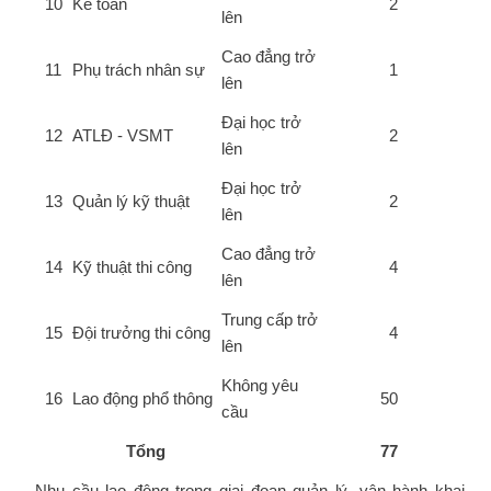
10
Kế toán
2
lên
Cao đẳng trở
11
Phụ trách nhân sự
1
lên
Đại học trở
12
ATLĐ - VSMT
2
lên
Đại học trở
13
Quản lý kỹ thuật
2
lên
Cao đẳng trở
14
Kỹ thuật thi công
4
lên
Trung cấp trở
15
Đội trưởng thi công
4
lên
Không yêu
16
Lao động phổ thông
50
cầu
Tổng
77
Nhu cầu lao động trong giai đoạn quản lý, vận hành khai