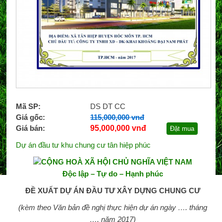
Mã SP:
DS DT CC
Giá gốc:
115,000,000 vnđ
Giá bán:
95,000,000 vnđ
Đặt mua
Dự án đầu tư khu chung cư tân hiệp phúc
CỘNG HOÀ XÃ HỘI CHỦ NGHĨA VIỆT NAM
Độc lập – Tự do – Hạnh phúc
ĐỀ XUẤT DỰ ÁN ĐẦU TƯ XÂY DỰNG CHUNG CƯ
(kèm theo Văn bản đề nghị thực hiện dự án ngày
….
tháng
….
năm 201
7
)