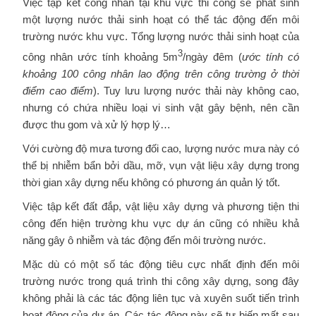
Việc tập kết công nhân tại khu vực thi công sẽ phát sinh
một lượng nước thải sinh hoạt có thể tác động đến môi
trường nước khu vực. Tổng lượng nước thải sinh hoạt của
3
công nhân ước tính khoảng 5m
/ngày đêm (
ước tính có
khoảng 100 công nhân lao động trên công trường ở thời
điểm cao điểm
). Tuy lưu lượng nước thải này không cao,
nhưng có chứa nhiều loại vi sinh vật gây bệnh, nên cần
được thu gom và xử lý hợp lý…
Với cường độ mưa tương đối cao, lượng nước mưa này có
thể bị nhiễm bẩn bởi dầu, mỡ, vụn vật liệu xây dựng trong
thời gian xây dựng nếu không có phương án quản lý tốt.
Việc tập kết đất đắp, vật liệu xây dựng và phương tiện thi
công đến hiện trường khu vực dự án cũng có nhiều khả
năng gây ô nhiễm và tác động đến môi trường nước.
Mặc dù có một số tác động tiêu cực nhất định đến môi
trường nước trong quá trình thi công xây dựng, song đây
không phải là các tác động liên tục và xuyên suốt tiến trình
hoạt động của dự án. Các tác động này sẽ tự biến mất sau