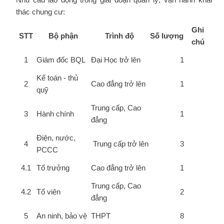
thác chung cư:
Ghi
STT
Bộ phận
Trình độ
Số lượng
chú
1
Giám đốc BQL
Đại Học trở lên
1
Kế toán - thủ
2
Cao đẳng trở lên
1
quỹ
Trung cấp, Cao
3
Hành chính
1
đẳng
Điện, nước,
4
Trung cấp trở lên
3
PCCC
4.1
Tổ trưởng
Cao đẳng trở lên
1
Trung cấp, Cao
4.2
Tổ viên
2
đẳng
5
An ninh, bảo vệ
THPT
8