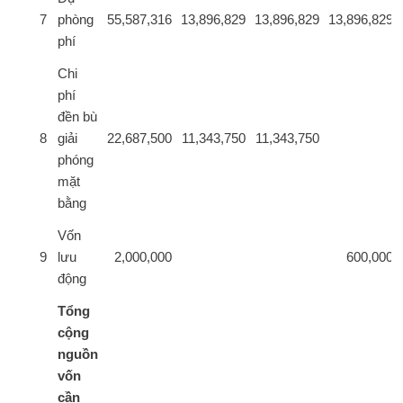
7
phòng
55,587,316
13,896,829
13,896,829
13,896,829
phí
Chi
phí
đền bù
8
giải
22,687,500
11,343,750
11,343,750
phóng
mặt
bằng
Vốn
9
lưu
2,000,000
600,000
động
Tổng
cộng
nguồn
vốn
cần