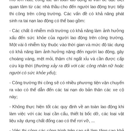
quan tâm từ các nhà thầu cho đến người lao động trực tiếp
thi công trên công trường. Các vấn đề có khả năng phát
sinh ra tai nạn lao động có thể bao gồm:
- Các chất ô nhiễm môi trường có khả năng làm ảnh hưởng
xấu đến sức khỏe của người lao động trên công trường.
Một vài ô nhiễm tùy thuộc vào thời gian và mức độ tác dụng
có khả năng làm ảnh hưởng nặng đến người lao động, gây
choáng váng, mệt mỏi, thậm chí ngất xỉu và cần được cấp
cứu kịp thời (
thường xảy ra đối với các công nhân nữ hoặc
người có sức khỏe yếu
);
- Công trường thi công sẽ có nhiều phương tiện vận chuyển
ra vào có thể dẫn đến các tai nạn do bản thân các xe cộ
này;
- Không thực hiện tốt các quy định về an toàn lao động khi
làm việc với các loại cần cẩu, thiết bị bốc dỡ, các loại vật
liệu xây dựng chất đống cao có thể rơi vỡ, ...
- Việc thi công các công trình trên cao sẽ làm tăng cao khả