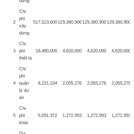
dựng
Chi
phí
2
517,523,600
129,380,900
129,380,900
129,380,900
1
xây
dựng
Chi
3
phí
18,480,000
4,620,000
4,620,000
4,620,000
thiết bị
Chi
phí
4
quản
8,221,104
2,055,276
2,055,276
2,055,276
lý dự
án
Chi
5
phí
5,091,972
1,272,993
1,272,993
1,272,993
khác
Dự