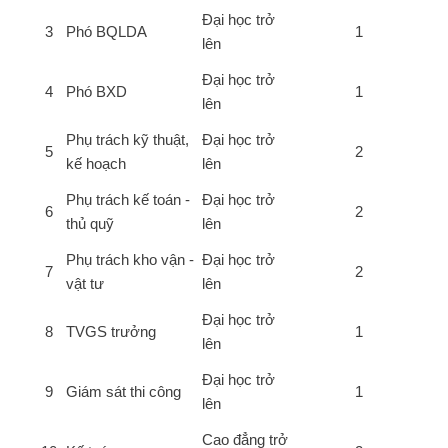
Đại học trở
3
Phó BQLDA
1
lên
Đại học trở
4
Phó BXD
1
lên
Phụ trách kỹ thuật,
Đại học trở
5
2
kế hoạch
lên
Phụ trách kế toán -
Đại học trở
6
2
thủ quỹ
lên
Phụ trách kho vận -
Đại học trở
7
2
vật tư
lên
Đại học trở
8
TVGS trưởng
1
lên
Đại học trở
9
Giám sát thi công
1
lên
Cao đẳng trở