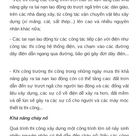
năng gây ra tai nạn lao động do trượt ngã trên các dàn giáo,
trên các nhà đang xây, từ công tác vận chuyển vật liệu xây
dựng (
xi măng, cát, sắt thép...
) lên cao và nhiều nguyên
nhân khác nữa;
- Các tai nạn lao động từ các công tác tiếp cận với điện như
công tác thi công hệ thống điện, va chạm vào các đường
dây điện dẫn ngang qua đường, bão gió gây đứt dây điện...
- Khi công trường thi công trong những ngày mưa thì khả
năng gây ra tai nạn lao động còn có thể tăng cao: đất trơn
dẫn đến sự trượt ngã cho người lao động và các đống vật
liệu xây dựng, các sự cố về điện dễ xảy ra hơn, đất mềm
và dễ lún sẽ gây ra các sự cố cho người và các máy móc
thiết bị thi công...
Khả năng cháy nổ
Quá trình thi công xây dựng một công trình lớn sẽ nảy sinh
nhiều nguyên nhân có thể dẫn đến cháy nổ: Nếu các công