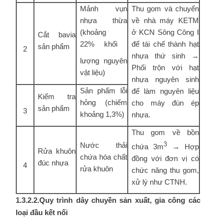
Mảnh vụn
Thu gom và chuyển
nhựa thừa
về nhà máy KETM
(khoảng
ở KCN Sông Công I
Cắt bavia
22% khối
để tái chế thành hạt
sản phẩm
2
nhựa thứ sinh →
lượng nguyên
Phối trộn với hạt
vật liệu)
nhựa nguyên sinh
Sản phẩm lỗi
để làm nguyên liệu
Kiểm tra
hỏng (chiếm
cho máy đùn ép
sản phẩm
3
khoảng 1,3%)
nhựa.
Thu gom về bồn
Nước thải
3
chứa 3m
→ Hợp
Rửa khuôn
chứa hóa chất
đồng với đơn vị có
đúc nhựa
4
rửa khuôn
chức năng thu gom,
xử lý như CTNH.
1.3.2.2.Quy trình dây chuyền sản xuất, gia công các
loại đầu kết nối