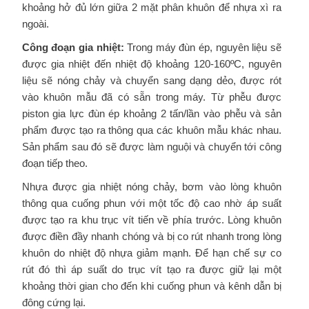
khoảng hở đủ lớn giữa 2 mặt phân khuôn để nhựa xì ra
ngoài.
Công đoạn gia nhiệt:
Trong máy đùn ép, nguyên liệu sẽ
được gia nhiệt đến nhiệt độ khoảng 120-160ºC, nguyên
liệu sẽ nóng chảy và chuyển sang dạng dẻo, được rót
vào khuôn mẫu đã có sẵn trong máy. Từ phễu được
piston gia lực đùn ép khoảng 2 tấn/lần vào phễu và sản
phẩm được tạo ra thông qua các khuôn mẫu khác nhau.
Sản phẩm sau đó sẽ được làm nguội và chuyển tới công
đoạn tiếp theo.
Nhựa được gia nhiệt nóng chảy, bơm vào lòng khuôn
thông qua cuống phun với một tốc độ cao nhờ áp suất
được tạo ra khu trục vít tiến về phía trước. Lòng khuôn
được điền đầy nhanh chóng và bị co rút nhanh trong lòng
khuôn do nhiệt độ nhựa giảm mạnh. Để hạn chế sự co
rút đó thì áp suất do trục vít tạo ra được giữ lại một
khoảng thời gian cho đến khi cuống phun và kênh dẫn bị
đông cứng lại.