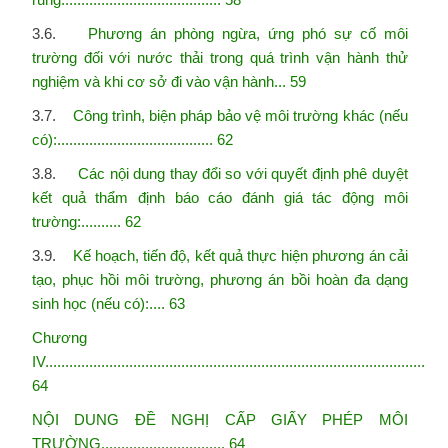
3.6.
Phương án phòng ngừa, ứng phó sự cố môi
trường đối với nước thải trong quá trình vận hành
thử
nghiệm và khi cơ sở đi vào vận hành... 59
3.7.
Công trình, biện pháp bảo vệ môi trường khác (nếu
có):....................................... 62
3.8.
Các nội dung thay đổi so với quyết định phê duyệt
kết quả thẩm định báo cáo đánh giá tác
động môi
trường:.......... 62
3.9.
Kế hoạch, tiến độ, kết quả thực hiện phương án cải
tạo, phục hồi môi trường, phương án bồi
hoàn đa dạng
sinh học (nếu có):.... 63
Chương
IV...............................................................................................
64
NỘI DUNG ĐỀ NGHỊ CẤP GIẤY PHÉP MÔI
TRƯỜNG............................... 64