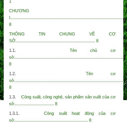
1
CHƯƠNG
I.......................................................................................................
8
THÔNG TIN CHUNG VỀ CƠ
SỞ...................................................................... 8
1.1.
Tên chủ cơ
sở................................................................................................
8
1.2.
Tên cơ
sở..................................................................................................
8
1.3.
Công suất, công nghệ, sản phẩm sản xuất của cơ
sở................................... 8
1.3.1.
Công suất hoạt động của cơ
sở................................................................. 8