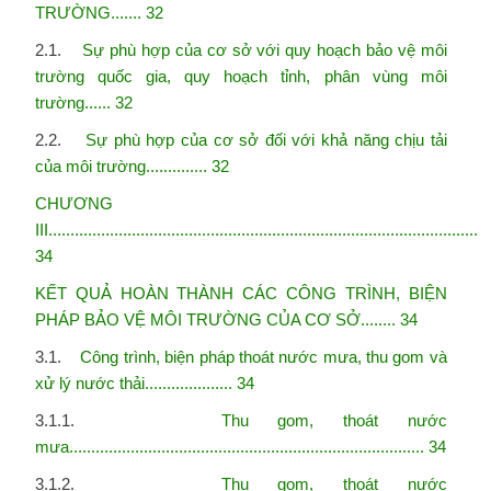
TRƯỜNG....... 32
2.1.
Sự phù hợp của cơ sở với quy hoạch bảo vệ môi
trường quốc gia, quy hoạch tỉnh, phân vùng
môi
trường...... 32
2.2.
Sự phù hợp của cơ sở đối với khả năng chịu tải
của môi trường.............. 32
CHƯƠNG
III...................................................................................................
34
KẾT QUẢ HOÀN THÀNH CÁC CÔNG TRÌNH, BIỆN
PHÁP BẢO VỆ MÔI
TRƯỜNG CỦA CƠ SỞ........ 34
3.1.
Công trình, biện pháp thoát nước mưa, thu gom và
xử lý nước thải.................... 34
3.1.1.
Thu gom, thoát nước
mưa................................................................................. 34
3.1.2.
Thu gom, thoát nước