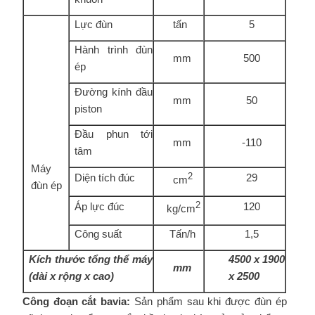
Lực đùn
tấn
5
Hành trình đùn
mm
500
ép
Đường kính đầu
mm
50
piston
Đầu phun tới
mm
-110
tâm
Máy
Diện tích đúc
2
29
cm
đùn ép
Áp lực đúc
2
120
kg/cm
Công suất
Tấn/h
1,5
Kích thước tổng thể máy
4500 x 1900
mm
(dài x rộng x cao)
x 2500
Công đoạn cắt bavia:
Sản phẩm sau khi được đùn ép