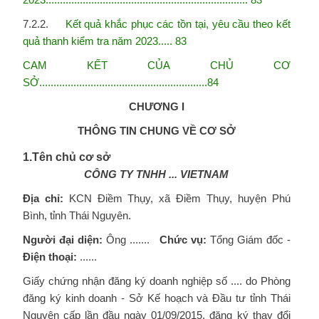
7.2.2.
Kết quả khắc phục các tồn tại, yêu cầu theo kết
quả thanh kiểm tra năm 2023..... 83
CAM KẾT CỦA CHỦ CƠ
SỞ...........................................................84
CHƯƠNG I
THÔNG TIN CHUNG VỀ CƠ SỞ
1.Tên chủ cơ sở
CÔNG
TY
TNHH
... VIETNAM
Địa chỉ:
KCN Điềm Thụy, xã Điềm Thụy, huyện Phú
Bình, tỉnh Thái Nguyên.
Người đại diện:
Ông .......
Chức vụ:
Tổng Giám đốc -
Điện thoại:
......
Giấy chứng nhận đăng ký doanh nghiệp số .... do Phòng
đăng ký kinh doanh - Sở Kế hoạch và Đầu tư tỉnh Thái
Nguyên cấp lần đầu ngày 01/09/2015, đăng ký thay đổi