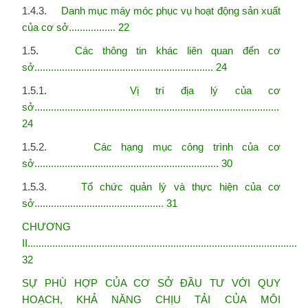
1.4.3.
Danh mục máy móc phục vụ hoạt động sản xuất
của cơ sở................. 22
1.5.
Các thông tin khác liên quan đến cơ
sở................................................................. 24
1.5.1.
Vị trí địa lý của cơ
sở.........................................................................................
24
1.5.2.
Các hạng mục công trình của cơ
sở................................................................... 30
1.5.3.
Tổ chức quản lý và thực hiện của cơ
sở............................................... 31
CHƯƠNG
II..................................................................................................
32
SỰ PHÙ HỢP CỦA CƠ SỞ ĐẦU TƯ VỚI QUY
HOẠCH, KHẢ NĂNG CHỊU TẢI CỦA
MÔI