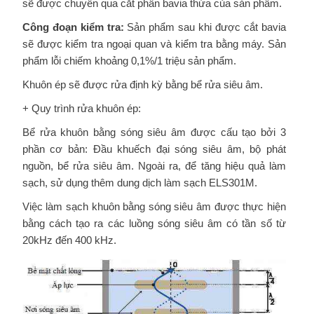
sẽ được chuyển qua cắt phần bavia thừa của sản phẩm.
Công đoạn kiểm tra:
Sản phẩm sau khi được cắt bavia
sẽ được kiểm tra ngoại quan và kiểm tra bằng máy. Sản
phẩm lỗi chiếm khoảng 0,1%/1 triệu sản phẩm.
Khuôn ép sẽ được rửa định kỳ bằng bể rửa siêu âm.
+ Quy trình rửa khuôn ép:
Bể rửa khuôn bằng sóng siêu âm được cấu tạo bởi 3
phần cơ bản: Đầu khuếch đại sóng siêu âm, bộ phát
nguồn, bể rửa siêu âm. Ngoài ra, để tăng hiệu quả làm
sạch, sử dụng thêm dung dịch làm sạch ELS301M.
Việc làm sạch khuôn bằng sóng siêu âm được thực hiện
bằng cách tạo ra các luồng sóng siêu âm có tần số từ
20kHz đến 400 kHz.