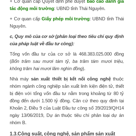
+ Cơ quan cấp Quyết định phê duyệt
báo cáo đánh giá
tác động môi trường
: UBND tỉnh Thái Nguyên.
+ Cơ quan cấp
Giấy phép môi trường
: UBND tỉnh Thái
Nguyên.
c, Quy mô của cơ sở (phân loại theo tiêu chí quy định
của pháp luật về đầu tư công):
Tổng vốn đầu tư của cơ sở là 468.383.025.000 đồng
(
Bốn trăm sau mươi tám tỷ, ba trăm tám mươi triệu,
không trăm hai mươi lăm nghìn đồng
).
Nhà máy
sản xuất thiết bị kết nối công nghệ
thuộc
nhóm ngành công nghiệp sản xuất linh kiện điện tử, thiết
bị điện với tổng vốn đầu tư nằm trong khoảng từ 80 tỷ
đồng đến dưới 1.500 tỷ đồng. Căn cứ theo quy định tại
Khoản 2, Điều 9 của Luật Đầu tư công số 39/2019/QH14
ngày 13/06/2019, Dự án thuộc tiêu chí phân loại dự án
nhóm B.
1.3.Công suất, công nghệ, sản phẩm sản xuất