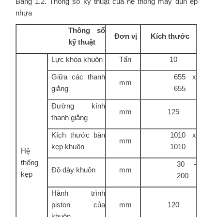
Bảng 1.2. Thông số kỹ thuật của hệ thống máy đùn ép
nhựa
Thông số
Đơn vị
Kích
thước
kỹ thuật
Lực khóa khuôn
Tấn
10
Giữa các thanh
655 x
mm
giằng
655
Đường kính
mm
125
thanh giằng
Kích thước bàn
1010 x
mm
kẹp khuôn
1010
Hệ
thống
30 -
Độ dày khuôn
mm
kẹp
200
Hành trình
piston của
mm
120
khuôn