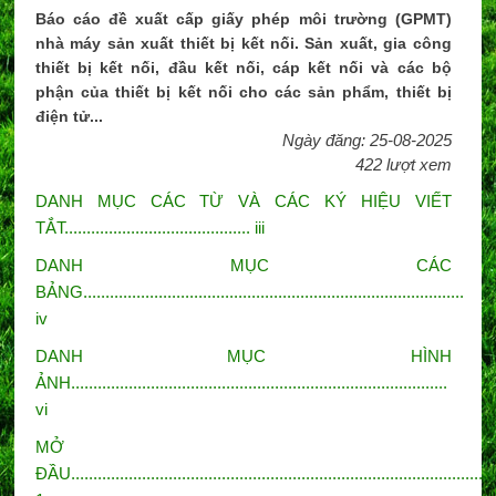
Báo cáo đề xuất cấp giấy phép môi trường (GPMT)
nhà máy sản xuất thiết bị kết nối. Sản xuất, gia công
thiết bị kết nối, đầu kết nối, cáp kết nối và các bộ
phận của thiết bị kết nối cho các sản phẩm, thiết bị
điện tử...
Ngày đăng: 25-08-2025
422 lượt xem
DANH MỤC CÁC TỪ VÀ CÁC KÝ HIỆU VIẾT
TẮT.......................................... iii
DANH MỤC CÁC
BẢNG......................................................................................
iv
DANH MỤC HÌNH
ẢNH.....................................................................................
vi
MỞ
ĐẦU................................................................................................