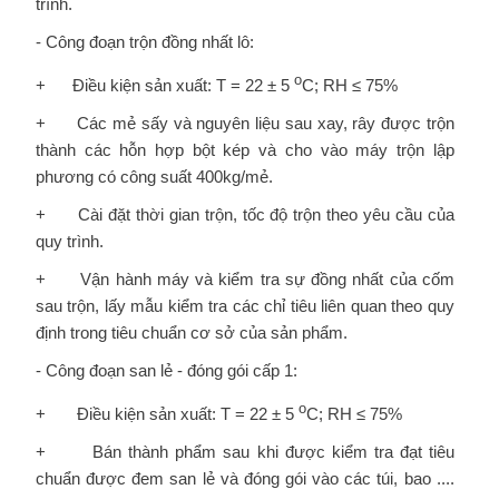
trình.
- Công đoạn trộn đồng nhất lô:
o
+ Điều kiện sản xuất: T = 22 ± 5
C; RH ≤ 75%
+ Các mẻ sấy và nguyên liệu sau xay, rây được trộn
thành các hỗn hợp bột kép và cho vào máy trộn lập
phương có công suất 400kg/mẻ.
+ Cài đặt thời gian trộn, tốc độ trộn theo yêu cầu của
quy trình.
+ Vận hành máy và kiểm tra sự đồng nhất của cốm
sau trộn, lấy mẫu kiểm tra các chỉ tiêu liên quan theo quy
định trong tiêu chuẩn cơ sở của sản phẩm.
- Công đoạn san lẻ - đóng gói cấp 1:
o
+ Điều kiện sản xuất: T = 22 ± 5
C; RH ≤ 75%
+ Bán thành phẩm sau khi được kiểm tra đạt tiêu
chuẩn được đem san lẻ và đóng gói vào các túi, bao ....