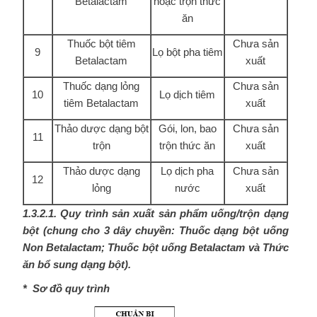
Betalactam
hoặc trộn thức
ăn
Thuốc bột tiêm
Chưa sản
9
Lọ bột pha tiêm
Betalactam
xuất
Thuốc dạng lỏng
Chưa sản
10
Lọ dịch tiêm
tiêm Betalactam
xuất
Thảo dược dạng bột
Gói, lon, bao
Chưa sản
11
trộn
trộn thức ăn
xuất
Thảo dược dạng
Lọ dịch pha
Chưa sản
12
lỏng
nước
xuất
1.3.2.1. Quy trình sản xuất sản phẩm uống/trộn dạng
bột (chung cho 3 dây chuyền:
Thuốc dạng bột uống
Non Betalactam; Thuốc bột uống Betalactam và
Thức
ăn bổ sung dạng bột
).
* Sơ đồ quy trình