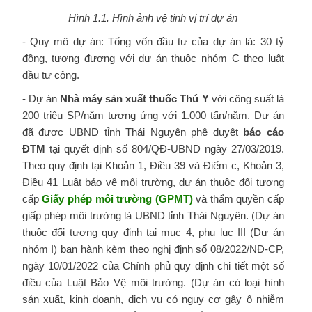
Hình 1.1. Hình ảnh vệ tinh vị trí dự án
- Quy mô dự án: Tổng vốn đầu tư của dự án là: 30 tỷ
đồng, tương đương với dự án thuộc nhóm C theo luật
đầu tư công.
- Dự án
Nhà máy sản xuất thuốc Thú Y
với công suất là
200 triệu SP/năm tương ứng với 1.000 tấn/năm. Dự án
đã được UBND tỉnh Thái Nguyên phê duyệt
báo cáo
ĐTM
tại quyết định số 804/QĐ-UBND ngày 27/03/2019.
Theo quy định tại Khoản 1, Điều 39 và Điểm c, Khoản 3,
Điều 41 Luật bảo vệ môi trường, dự án thuộc đối tượng
cấp
Giấy phép môi trường (GPMT)
và thẩm quyền cấp
giấp phép môi trường là UBND tỉnh Thái Nguyên. (Dự án
thuộc đối tượng quy định tại mục 4, phụ lục III (Dự án
nhóm I) ban hành kèm theo nghị định số 08/2022/NĐ-CP,
ngày 10/01/2022 của Chính phủ quy định chi tiết một số
điều của Luật Bảo Vệ môi trường. (Dự án có loại hình
sản xuất, kinh doanh, dịch vụ có nguy cơ gây ô nhiễm