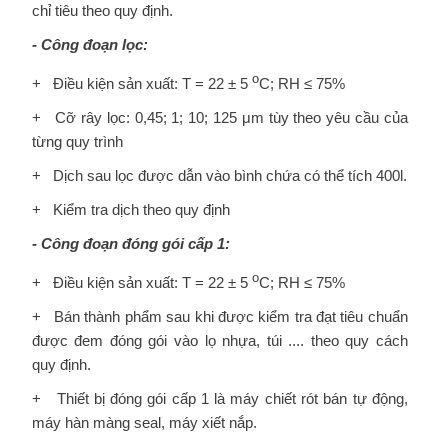
chỉ tiêu theo quy định.
- Công đoạn lọc:
o
+ Điều kiện sản xuất: T = 22 ± 5
C; RH ≤ 75%
+ Cỡ rây lọc: 0,45; 1; 10; 125 μm tùy theo yêu cầu của
từng quy trình
+ Dịch sau lọc được dẫn vào bình chứa có thể tích 400l.
+ Kiểm tra dịch theo quy định
- Công đoạn đóng gói cấp 1:
o
+ Điều kiện sản xuất: T = 22 ± 5
C; RH ≤ 75%
+ Bán thành phẩm sau khi được kiểm tra đạt tiêu chuẩn
được đem đóng gói vào lọ nhựa, túi .... theo quy cách
quy định.
+ Thiết bị đóng gói cấp 1 là máy chiết rót bán tự động,
máy hàn màng seal, máy xiết nắp.