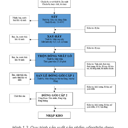
Hình 1.2. Quy trình sản xuất sản phẩm uống/trộn dạng