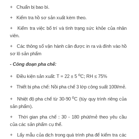
+ Chuẩn bị bao bì.
+ Kiểm tra hồ sơ sản xuất kèm theo.
+ Kiểm tra việc bố trí và tình trạng sức khỏe của nhân
viên.
+ Các thông số vận hành cân được in ra và đính vào hồ
sơ lô sản phẩm
- Công đoạn pha chế:
o
+ Điều kiện sản xuất: T = 22 ± 5
C; RH ≤ 75%
+ Thiết bị pha chế: Nồi pha chế 3 lớp công suất 100l/mẻ.
o
+ Nhiệt độ pha chế từ 30-90
C (tùy quy trình riêng của
sản phẩm).
+ Thời gian pha chế : 30 - 180 phút/mẻ theo yêu cầu
của các sản phẩm cụ thể.
+ Lấy mẫu của dịch trong quá trình pha để kiểm tra các