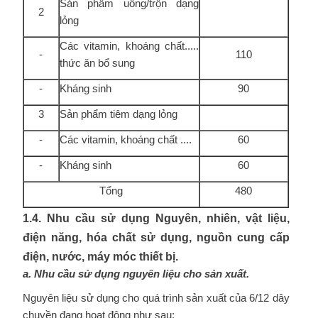
Sản phẩm uống/trộn dạng
2
lỏng
Các vitamin, khoáng chất.....
-
110
thức ăn bổ sung
-
Kháng sinh
90
3
Sản phẩm tiêm dạng lỏng
-
Các vitamin, khoáng chất ....
60
-
Kháng sinh
60
Tổng
480
1.4. Nhu cầu sử dụng Nguyên, nhiên, vật liệu,
điện năng, hóa chất sử dụng, nguồn cung cấp
điện, nước, máy móc thiết bị.
a. Nhu cầu sử dụng nguyên liệu cho sản xuất.
Nguyên liệu sử dụng cho quá trình sản xuất của 6/12 dây
chuyền đang hoạt động như sau: