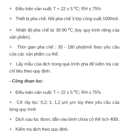
o
+ Điều kiện sản xuất: T = 22 ± 5
C; RH ≤ 75%
+ Thiết bị pha chế: Nồi pha chế 3 lớp công suất 100l/mẻ.
o
+ Nhiệt độ pha chế từ 30-90
C (tùy quy trình riêng của
sản phẩm).
+ Thời gian pha chế : 30 - 180 phút/mẻ theo yêu cầu
của các sản phẩm cụ thể.
+ Lấy mẫu của dịch trong quá trình pha để kiểm tra các
chỉ tiêu theo quy định.
- Công đoạn lọc:
o
+ Điều kiện sản xuất: T = 22 ± 5
C; RH ≤ 75%
+ Cỡ rây lọc: 0,2; 1; 1,2 μm μm tùy theo yêu cầu của
từng quy trình
+ Dịch sau lọc được dẫn vào bình chứa có thể tích 400l.
+ Kiểm tra dịch theo quy định.