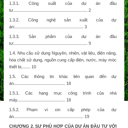
1.3.1. Công suất của dự án đầu
tư................................................................. 2
1.3.2. Công nghệ sản xuất của dự
án:............................................................ 3
1.3.3. Sản phẩm của dự án đầu
tư:................................................................ 9
1.4. Nhu cầu sử dụng Nguyên, nhiên, vật liệu, điện năng,
hóa chất sử dụng, nguồn cung cấp điện, nước, máy móc
thiết bị........ 10
1.5. Các thông tin khác liên quan đến dự
án............................................. 18
1.5.1. Các hạng mục công trình của nhà
máy.......................................... 18
1.5.2. Phạm vi xin cấp phép của dự
án............................................................. 19
CHƯƠNG 2. SỰ PHÙ HỢP CỦA DỰ ÁN ĐẦU TƯ VỚI