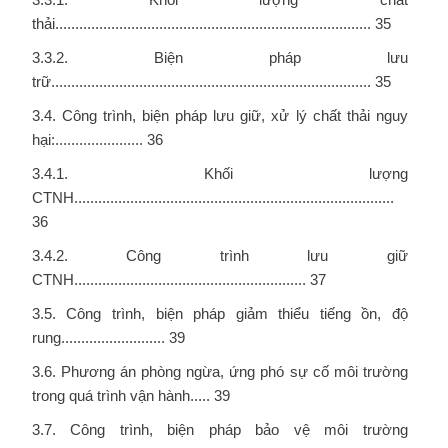
thải............................................................................... 35
3.3.2. Biện pháp lưu
trữ................................................................................ 35
3.4. Công trình, biện pháp lưu giữ, xử lý chất thải nguy
hại:...................... 36
3.4.1. Khối lượng
CTNH................................................................................
36
3.4.2. Công trình lưu giữ
CTNH.......................................................... 37
3.5. Công trình, biện pháp giảm thiểu tiếng ồn, độ
rung.......................... 39
3.6. Phương án phòng ngừa, ứng phó sự cố môi trường
trong quá trình vận hành..... 39
3.7. Công trình, biện pháp bảo vệ môi trường