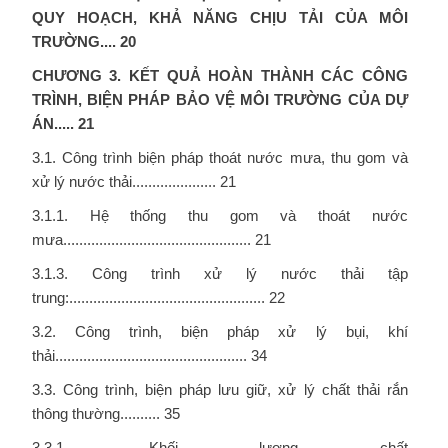
QUY HOẠCH, KHẢ NĂNG CHỊU TẢI CỦA MÔI
TRƯỜNG....
20
CHƯƠNG 3. KẾT QUẢ HOÀN THÀNH CÁC CÔNG
TRÌNH, BIỆN PHÁP BẢO VỆ MÔI TRƯỜNG CỦA DỰ
ÁN.....
21
3.1. Công trình biện pháp thoát nước mưa, thu gom và
xử lý nước thải..................... 21
3.1.1. Hệ thống thu gom và thoát nước
mưa............................................... 21
3.1.3. Công trình xử lý nước thải tập
trung:................................................. 22
3.2. Công trình, biện pháp xử lý bụi, khí
thải................................................ 34
3.3. Công trình, biện pháp lưu giữ, xử lý chất thải rắn
thông thường.......... 35
3.3.1. Khối lượng chất