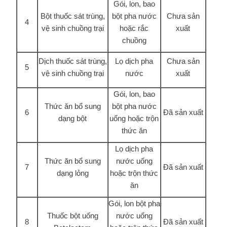
Gói, lon, bao
Bột thuốc sát trùng,
bột pha nước
Chưa sản
4
vệ sinh chuồng trại
hoặc rắc
xuất
chuồng
Dịch thuốc sát trùng,
Lọ dịch pha
Chưa sản
5
vệ sinh chuồng trại
nước
xuất
Gói, lon, bao
Thức ăn bổ sung
bột pha nước
6
Đã sản xuất
dạng bột
uống hoặc trộn
thức ăn
Lọ dịch pha
Thức ăn bổ sung
nước uống
7
Đã sản xuất
dạng lỏng
hoặc trộn thức
ăn
Gói, lon bột pha
Thuốc bột uống
nước uống
8
Đã sản xuất